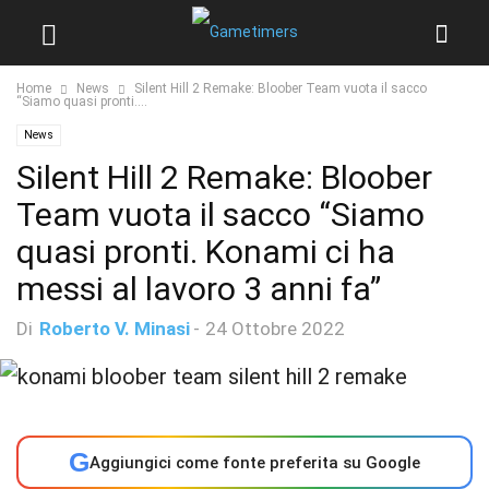
Home
News
Silent Hill 2 Remake: Bloober Team vuota il sacco
“Siamo quasi pronti....
News
Silent Hill 2 Remake: Bloober
Team vuota il sacco “Siamo
quasi pronti. Konami ci ha
messi al lavoro 3 anni fa”
Di
Roberto V. Minasi
-
24 Ottobre 2022
G
Aggiungici come fonte preferita su Google