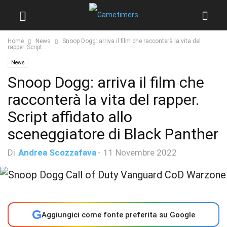
Home
News
Snoop Dogg: arriva il film che racconterà la vita del
rapper. Script...
News
Snoop Dogg: arriva il film che
racconterà la vita del rapper.
Script affidato allo
sceneggiatore di Black Panther
Di
Andrea Scozzafava
-
11 Novembre 2022
G
Aggiungici come fonte preferita su Google