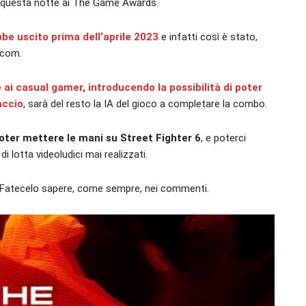
ta questa notte ai The Game Awards.
bbe uscito prima dell’aprile 2023
e infatti così è stato,
pcom.
i casual gamer, introducendo la possibilità di poter
accio
, sarà del resto la IA del gioco a completare la combo.
poter mettere le mani su Street Fighter 6
, e poterci
 lotta videoludici mai realizzati.
? Fatecelo sapere, come sempre, nei commenti.