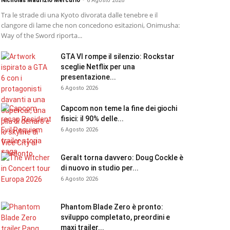
Nicholas Maurizio Mercurio
-
6 Agosto 2026
Tra le strade di una Kyoto divorata dalle tenebre e il
clangore di lame che non concedono esitazioni, Onimusha:
Way of the Sword riporta...
GTA VI rompe il silenzio: Rockstar
sceglie Netflix per una
presentazione...
6 Agosto 2026
Capcom non teme la fine dei giochi
fisici: il 90% delle...
6 Agosto 2026
Geralt torna davvero: Doug Cockle è
di nuovo in studio per...
6 Agosto 2026
Phantom Blade Zero è pronto:
sviluppo completato, preordini e
maxi trailer...