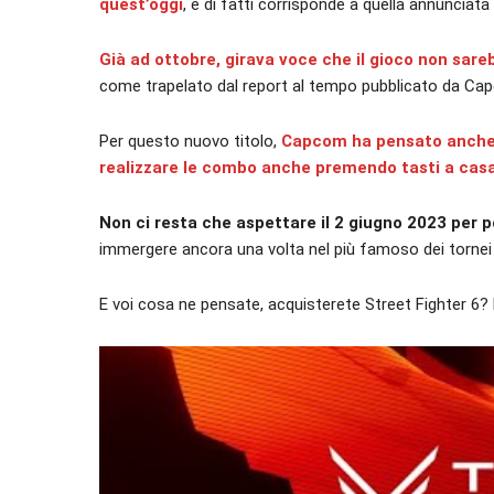
quest’oggi
, e di fatti corrisponde a quella annuncia
Già ad ottobre, girava voce che il gioco non sare
come trapelato dal report al tempo pubblicato da Ca
Per questo nuovo titolo,
Capcom ha pensato anche a
realizzare le combo anche premendo tasti a cas
Non ci resta che aspettare il 2 giugno 2023 per 
immergere ancora una volta nel più famoso dei tornei di
E voi cosa ne pensate, acquisterete Street Fighter 6