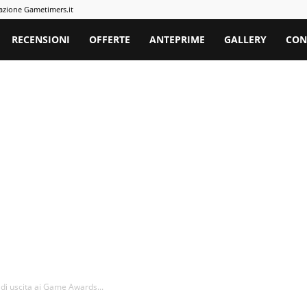
azione Gametimers.it
rs
RECENSIONI
OFFERTE
ANTEPRIME
GALLERY
CON
a di uscita ai Game Awards...