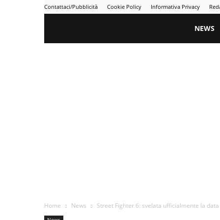
Contattaci/Pubblicità
Cookie Policy
Informativa Privacy
Red
Gametime
NEWS
Home
News
Street Fighter 6: svelata ufficialmente la dat
News