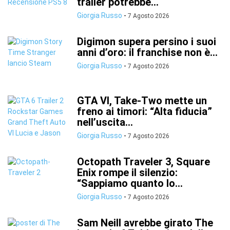
trailer potrebbe...
Giorgia Russo
-
7 Agosto 2026
Digimon supera persino i suoi
anni d’oro: il franchise non è...
Giorgia Russo
-
7 Agosto 2026
GTA VI, Take-Two mette un
freno ai timori: “Alta fiducia”
nell’uscita...
Giorgia Russo
-
7 Agosto 2026
Octopath Traveler 3, Square
Enix rompe il silenzio:
“Sappiamo quanto lo...
Giorgia Russo
-
7 Agosto 2026
Sam Neill avrebbe girato The