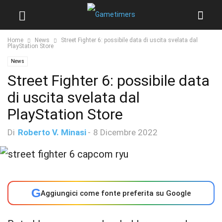
Home
News
Street Fighter 6: possibile data di uscita svelata dal
PlayStation Store
News
Street Fighter 6: possibile data
di uscita svelata dal
PlayStation Store
Di
Roberto V. Minasi
-
8 Dicembre 2022
G
Aggiungici come fonte preferita su Google