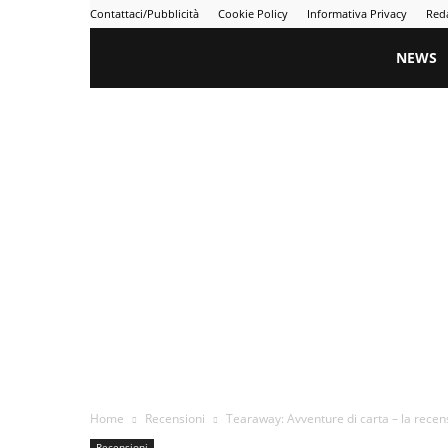
Contattaci/Pubblicità
Cookie Policy
Informativa Privacy
Red
Gametime
NEWS
Home
Recensioni
Tearaway: Avventure di carta – la recen
Recensioni