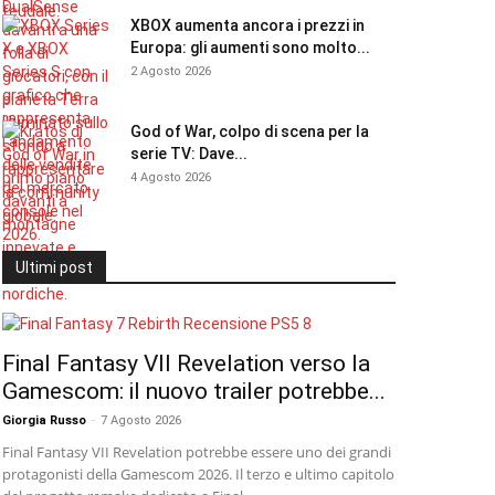
XBOX aumenta ancora i prezzi in
Europa: gli aumenti sono molto...
2 Agosto 2026
God of War, colpo di scena per la
serie TV: Dave...
4 Agosto 2026
Ultimi post
Final Fantasy VII Revelation verso la
Gamescom: il nuovo trailer potrebbe...
Giorgia Russo
-
7 Agosto 2026
Final Fantasy VII Revelation potrebbe essere uno dei grandi
protagonisti della Gamescom 2026. Il terzo e ultimo capitolo