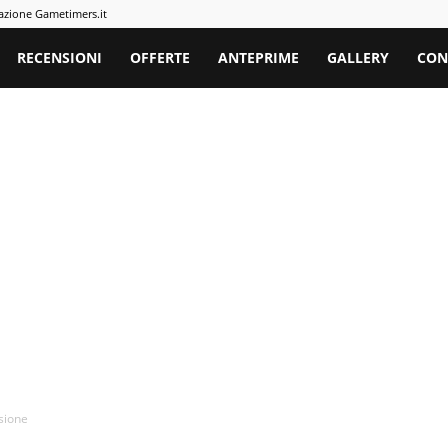
azione Gametimers.it
rs
RECENSIONI
OFFERTE
ANTEPRIME
GALLERY
CON
sione