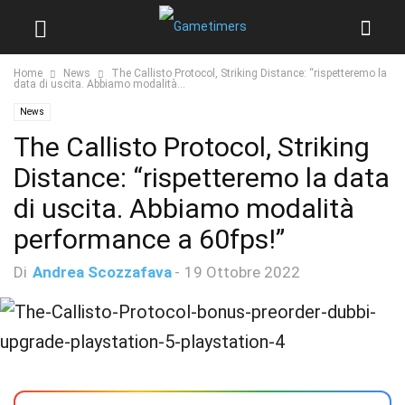
Home
News
The Callisto Protocol, Striking Distance: “rispetteremo la
data di uscita. Abbiamo modalità...
News
The Callisto Protocol, Striking
Distance: “rispetteremo la data
di uscita. Abbiamo modalità
performance a 60fps!”
Di
Andrea Scozzafava
-
19 Ottobre 2022