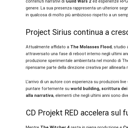
contenuti narrativi di
Guild Wars 2
ed esperienze RPG 
genere. La sua presenza rappresenta un ulteriore segn
in qualcosa di molto più ambizioso rispetto a un sempl
Project Sirius continua a cres
Attualmente affidato a
The Molasses Flood
, studio
attraversato una fase di reboot interno negli ultimi a
produzione sperimentale ambientata nel mondo di The
ripensarne parte della direzione creativa per allinearla
L’arrivo di un autore con esperienza su produzioni live s
puntare fortemente su
world building, scrittura de
alla narrativa
, elementi che negli ultimi anni sono di
CD Projekt RED accelera sul f
Mentre
The Witcher 4
resta in piena produzione e
Cy