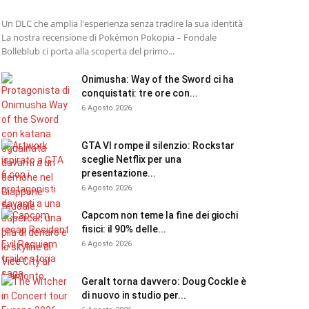
Un DLC che amplia l'esperienza senza tradire la sua identità
La nostra recensione di Pokémon Pokopia – Fondale
Bolleblub ci porta alla scoperta del primo...
Onimusha: Way of the Sword ci ha
conquistati: tre ore con...
6 Agosto 2026
GTA VI rompe il silenzio: Rockstar
sceglie Netflix per una
presentazione...
6 Agosto 2026
Capcom non teme la fine dei giochi
fisici: il 90% delle...
6 Agosto 2026
Geralt torna davvero: Doug Cockle è
di nuovo in studio per...