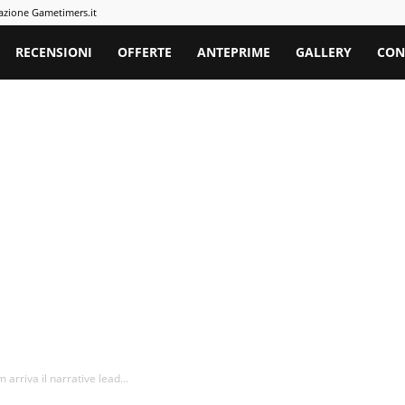
azione Gametimers.it
rs
RECENSIONI
OFFERTE
ANTEPRIME
GALLERY
CON
 arriva il narrative lead...