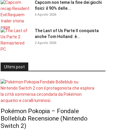
Capcom non teme la fine dei giochi
fisici: il 90% delle...
6 Agosto 2026
The Last of Us Parte II conquista
anche Tom Holland: è...
2 Agosto 2026
Ultimi post
Pokémon Pokopia – Fondale
Bolleblub Recensione (Nintendo
Switch 2)