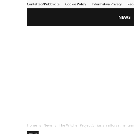
Contattaci/Pubblicità
Cookie Policy
Informativa Privacy
Red
Gametime
NEWS
Home
News
The Witcher Project Sirius si rafforza: nel team
News