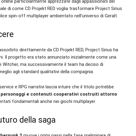
online particolarmente apprezzate dagli appassionati del
ale di come CD Projekt RED voglia trasformare Project Sirius
ice spin-off multiplayer ambientato nell’universo di Geralt.
cere
 assorbito direttamente da CD Projekt RED, Project Sirius ha
nni. Il progetto era stato annunciato inizialmente come una
 Witcher, ma successivamente il team ha deciso di
 meglio agli standard qualitativi della compagnia.
ervice e RPG narrativi lascia intuire che il titolo potrebbe
i personaggi e contenuti cooperativi costruiti attorno
ventati fondamentali anche nei giochi multiplayer.
uturo della saga
berpunk 2
muove i primi passi nella fase preliminare di