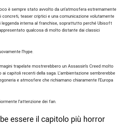
 gioco è sempre stato avvolto da un’atmosfera estremamente
gli concreti, teaser criptici e una comunicazione volutamente
 leggenda interna al franchise, soprattutto perché Ubisoft
rappresentato qualcosa di molto distante dai classici
nuovamente l’hype.
immagini trapelate mostrerebbero un Assassin’s Creed molto
to ai capitoli recenti della saga. L’ambientazione sembrerebbe
tregoneria e atmosfere che richiamano chiaramente l’Europa
ormente l’attenzione dei fan.
e essere il capitolo più horror