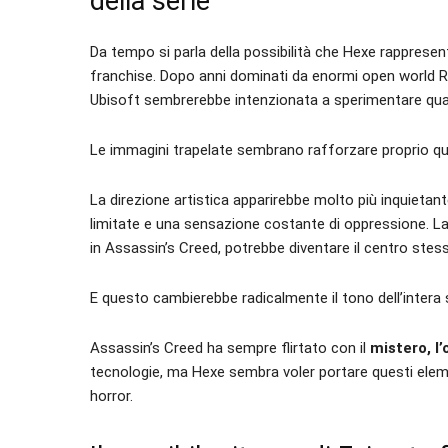
della serie
Da tempo si parla della possibilità che Hexe rappresent
franchise. Dopo anni dominati da enormi open world RPG
Ubisoft sembrerebbe intenzionata a sperimentare qual
Le immagini trapelate sembrano rafforzare proprio qu
La direzione artistica apparirebbe molto più inquietant
limitate e una sensazione costante di oppressione. L
in Assassin’s Creed, potrebbe diventare il centro stess
E questo cambierebbe radicalmente il tono dell’intera 
Assassin’s Creed ha sempre flirtato con il
mistero, l’
tecnologie, ma Hexe sembra voler portare questi eleme
horror.