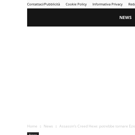
Contattaci/Pubblicità
Cookie Policy
Informativa Privacy
Red
Gametime
NEWS
Home
News
Assassin’s Creed Hexe: potrebbe tornare Ezio
News