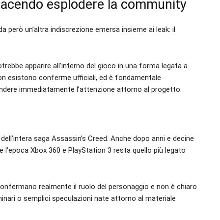
ta facendo esplodere la community
a però un’altra indiscrezione emersa insieme ai leak: il
trebbe apparire all’interno del gioco in una forma legata a
on esistono conferme ufficiali, ed è fondamentale
cendere immediatamente l’attenzione attorno al progetto.
o dell’intera saga Assassin’s Creed. Anche dopo anni e decine
te l’epoca Xbox 360 e PlayStation 3 resta quello più legato
onfermano realmente il ruolo del personaggio e non è chiaro
minari o semplici speculazioni nate attorno al materiale