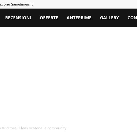
azione Gametimers.it
rs
RECENSIONI
OFFERTE
ANTEPRIME
GALLERY
CON
 Auditore! Il leak scatena la community