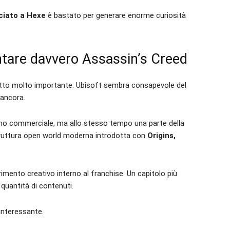
ciato a Hexe
è bastato per generare enorme curiosità
ntare davvero Assassin’s Creed
etto molto importante: Ubisoft sembra consapevole del
 ancora.
piano commerciale, ma allo stesso tempo una parte della
a struttura open world moderna introdotta con
Origins,
imento creativo interno al franchise. Un capitolo più
uantità di contenuti.
interessante.