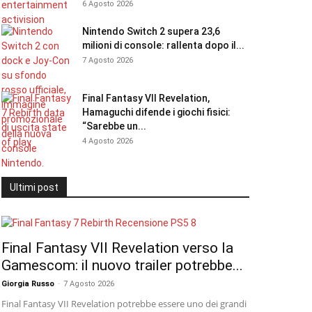
6 Agosto 2026
Nintendo Switch 2 supera 23,6
milioni di console: rallenta dopo il...
7 Agosto 2026
Final Fantasy VII Revelation,
Hamaguchi difende i giochi fisici:
“Sarebbe un...
4 Agosto 2026
Ultimi post
Final Fantasy VII Revelation verso la
Gamescom: il nuovo trailer potrebbe...
Giorgia Russo
-
7 Agosto 2026
Final Fantasy VII Revelation potrebbe essere uno dei grandi