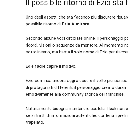
Il possibile ritorno di Ezio s
Uno degli aspetti che sta facendo più discutere riguard
possibile ritorno di
Ezio Auditore
.
Secondo alcune voci circolate online, il personaggio po
ricordi, visioni o sequenze da mentore. Al momento n
sottolinearlo, ma basta il solo nome di Ezio per riac
Ed è facile capire il motivo.
Ezio continua ancora oggi a essere il volto più iconic
di protagonisti differenti, il personaggio creato duran
emotivamente alla community storica del franchise.
Naturalmente bisogna mantenere cautela. I leak non c
se si tratti di informazioni autentiche, contenuti preli
trapelato.