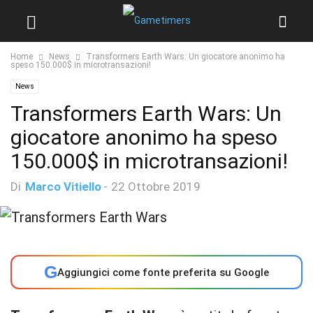
Home
News
Transformers Earth Wars: Un giocatore anonimo ha
speso 150.000$ in microtransazioni!
News
Transformers Earth Wars: Un
giocatore anonimo ha speso
150.000$ in microtransazioni!
Di
Marco Vitiello
-
22 Ottobre 2019
G
Aggiungici come fonte preferita su Google