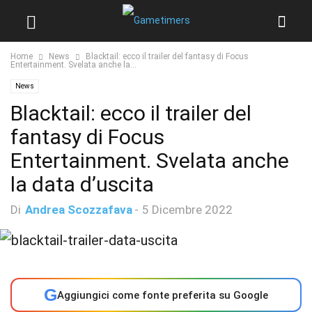
Home
News
Blacktail: ecco il trailer del fantasy di Focus
Entertainment. Svelata anche la...
News
Blacktail: ecco il trailer del
fantasy di Focus
Entertainment. Svelata anche
la data d’uscita
Di
Andrea Scozzafava
-
5 Dicembre 2022
G
Aggiungici come fonte preferita su Google