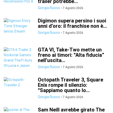
trailer potrebbe...
Giorgia Russo
-
7 Agosto 2026
Digimon supera persino i suoi
anni d’oro: il franchise non è...
Giorgia Russo
-
7 Agosto 2026
GTA VI, Take-Two mette un
freno ai timori: “Alta fiducia”
nell’uscita...
Giorgia Russo
-
7 Agosto 2026
Octopath Traveler 3, Square
Enix rompe il silenzio:
“Sappiamo quanto lo...
Giorgia Russo
-
7 Agosto 2026
Sam Neill avrebbe girato The