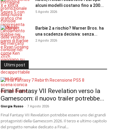
alcuni modelli costano fino a 200...
5 Agosto 2026
Barbie 2 a rischio? Warner Bros. ha
una scadenza decisiva: senza...
2 Agosto 2026
Ultimi post
Final Fantasy VII Revelation verso la
Gamescom: il nuovo trailer potrebbe...
Giorgia Russo
-
7 Agosto 2026
Final Fantasy VII Revelation potrebbe essere uno dei grandi
protagonisti della Gamescom 2026. Il terzo e ultimo capitolo
del progetto remake dedicato a Final...