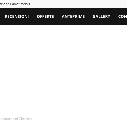
azione Gametimers.it
rs
RECENSIONI
OFFERTE
ANTEPRIME
GALLERY
CON
scontro col Chierico...