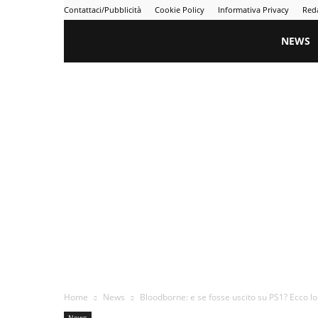
Contattaci/Pubblicità
Cookie Policy
Informativa Privacy
Red
Gametime
NEWS
Home
News
Bloodborne: e se fosse uscito su PS1? Ecco lo 
News