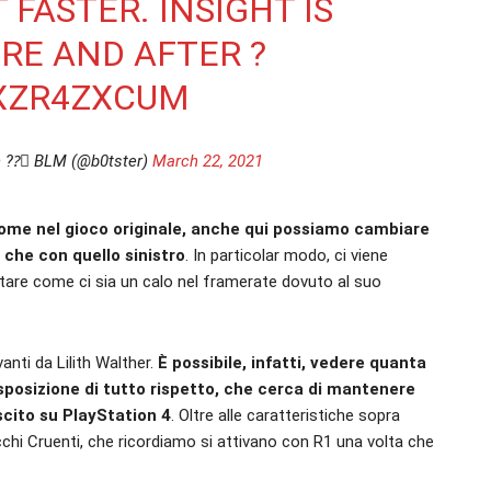
 FASTER. INSIGHT IS
E AND AFTER ?️
1XZR4ZXCUM
??️‍⚧️ BLM (@b0tster)
March 22, 2021
me nel gioco originale, anche qui possiamo cambiare
 che con quello sinistro
. In particolar modo, ci viene
otare come ci sia un calo nel framerate dovuto al suo
nti da Lilith Walther.
È possibile, infatti, vedere quanta
posizione di tutto rispetto, che cerca di mantenere
uscito su PlayStation 4
. Oltre alle caratteristiche sopra
chi Cruenti, che ricordiamo si attivano con R1 una volta che