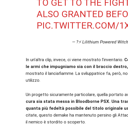
TO GET TO THE FIGHT
ALSO GRANTED BEFOR
PIC.TWITTER.COM/
— ?⚡ Lilithium Powered Witch 
In un’altra clip, invece, ci viene mostrato l’inventario.
Co
le armi che impugniamo sia con il braccio destro,
mostrato il lanciafiamme. La sviluppatrice fa, però, n
utilizzo.
Un progetto sicuramente particolare, quella portato ava
cura sia stata messa in Bloodborne PSX. Una tras
quanta più fedeltà possibile del titolo originale 
citate, questo demake ha mantenuto persino gli
Attac
il nemico è stordito o scoperto.