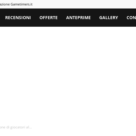
azione Gametimers.it
rs
RECENSIONI
OFFERTE
ANTEPRIME
GALLERY
CON
e di giocatori al...