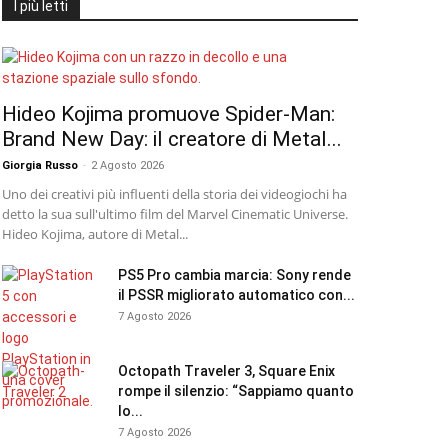
I più letti
Hideo Kojima promuove Spider-Man:
Brand New Day: il creatore di Metal...
Giorgia Russo
-
2 Agosto 2026
Uno dei creativi più influenti della storia dei videogiochi ha
detto la sua sull'ultimo film del Marvel Cinematic Universe.
Hideo Kojima, autore di Metal...
PS5 Pro cambia marcia: Sony rende
il PSSR migliorato automatico con...
7 Agosto 2026
Octopath Traveler 3, Square Enix
rompe il silenzio: “Sappiamo quanto
lo...
7 Agosto 2026