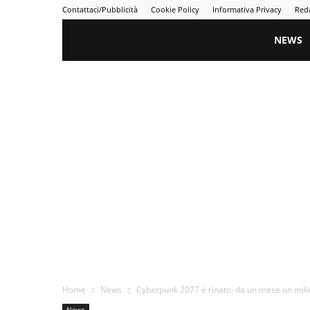
Contattaci/Pubblicità
Cookie Policy
Informativa Privacy
Red
Gametime
NEWS
Home
News
Cyberpunk 2077 è rinato: da un mese un milion
News