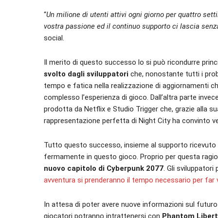
“
Un milione di utenti attivi ogni giorno per quattro se
vostra passione ed il continuo supporto ci lascia senz
social.
Il merito di questo successo lo si può ricondurre princ
svolto dagli sviluppatori
che, nonostante tutti i prob
tempo e fatica nella realizzazione di aggiornamenti che
complesso l’esperienza di gioco. Dall’altra parte invec
prodotta da Netflix e Studio Trigger che, grazie alla s
rappresentazione perfetta di Night City ha convinto vec
Tutto questo successo, insieme al supporto ricevuto d
fermamente in questo gioco. Proprio per questa ragi
nuovo capitolo di Cyberpunk 2077
. Gli sviluppator
avventura si prenderanno il tempo necessario per far 
In attesa di poter avere nuove informazioni sul futuro 
giocatori potranno intrattenersi con
Phantom Libert