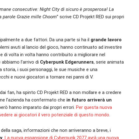
ttimane consecutive: Night City di sicuro è prosperosa! La
a parole
Grazie mille Choom
” scrive CD Projekt RED sui propri
ipalmente a due fattori. Da una parte si ha il
grande lavoro
lemi avuti al lancio del gioco, hanno continuato ad investire
 di volta in volta hanno contribuito a migliorare nel
e abbiamo l’arrivo di
Cyberpunk Edgerunners
, serie animata
ua storia, i suoi personaggi, le sue musiche e una
chi e nuovi giocatori a tornare nei panni di V.
ai fan, ha spinto CD Projekt RED a non mollare e a credere
one l’azienda ha confermato che
in futuro arriverà un
i però hanno imparato dai propri errori
. Per questa nuova
vedere ai giocatori il vero potenziale di questo mondo
.
della saga, informazioni che non arriveranno a breve, i
y
.
La nuova espansione di Cyberpunk 2077 avrà una nuova