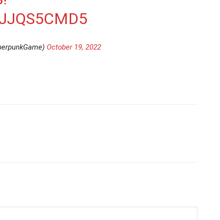
WJJQS5CMD5
yberpunkGame)
October 19, 2022