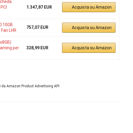
Scheda
 PCI
1.347,87 EUR
Acquista su Amazon
0 10GB
757,07 EUR
Acquista su Amazon
 Fan LHR
2x8GB)
aming per
328,99 EUR
Acquista su Amazon
ni da Amazon Product Advertising API