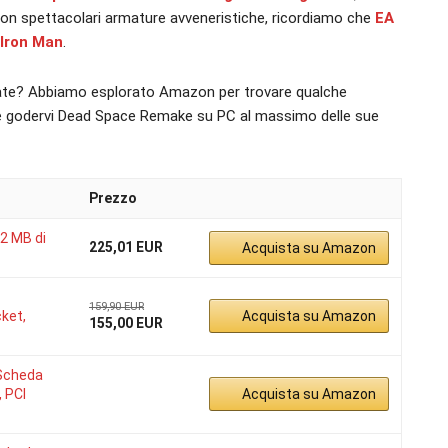
 con spettacolari armature avveneristiche, ricordiamo che
EA
 Iron Man
.
ate? Abbiamo esplorato Amazon per trovare qualche
te godervi Dead Space Remake su PC al massimo delle sue
Prezzo
12 MB di
225,01 EUR
Acquista su Amazon
159,90 EUR
ket,
Acquista su Amazon
155,00 EUR
Scheda
 PCI
Acquista su Amazon