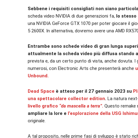
Sebbene i requisiti consigliati non siano particol
scheda video NVIDIA di due generazioni fa,
lo stesso 
una NVIDIA GeForce GTX 1070 per poter giocare il gi
5 2600X. In alternativa, dovremo avere una AMD RX57
Entrambe sono schede video di gran lunga superi
attualmente la scheda video più diffusa stando a
prevista e, da un certo punto di vista, anche dovuta. I
numerosi, con Electronic Arts che presenterà anche
u
Unbound.
Dead Space
è atteso per il 27 gennaio 2023 su
Pl
una spettacolare collector edition
.
La natura next
livello grafico
“da mascella a terra”
.
Questo remake n
ampliare la lore e
l’esplorazione della USG Ishimu
originale.
A tal proposito, nelle prime fasi di sviluppo è stato ric