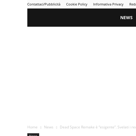
Contattaci/Pubblicità
Cookie Policy
Informativa Privacy
Red
Gametime
NEWS
Home
News
Dead Space Remake è “esigente”. Svelati i requ
News