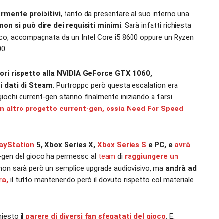
armente proibitivi
, tanto da presentare al suo interno una
non si può dire dei requisiti minimi
. Sarà infatti richiesta
oco, accompagnata da un Intel Core i5 8600 oppure un Ryzen
00.
ori rispetto alla NVIDIA GeForce GTX 1060,
i dati di Steam
. Purtroppo però questa escalation era
 giochi current-gen stanno finalmente iniziando a farsi
n altro progetto current-gen, ossia Need For Speed
ayStation
5, Xbox Series X,
Xbox Series S
e PC, e
avrà
-gen del gioco ha permesso al
team
di
raggiungere un
on sarà però un semplice upgrade audiovisivo, ma
andrà ad
ra,
il tutto mantenendo però il dovuto rispetto col materiale
hiesto il
parere di diversi fan sfegatati del gioco
. E,