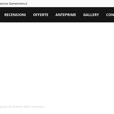
azione Gametimers.it
rs
RECENSIONI
OFFERTE
ANTEPRIME
GALLERY
CON
isiti di sistema della versione...