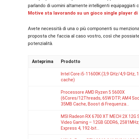
parlando di uomini altamente intelligenti equipaggiati
Motive sta lavorando su un gioco single player di
Avete necessità di una o più componenti su menzion
proposta che faccia al caso vostro, così che possia
potenzialità.
Anteprima
Prodotto
Intel Core i5-11600K (3,9 GHz/4,9 GHz, 
cache)
Processore AMD Ryzen 5 5600X
(6Cores/12Threads, 65W DTP, AM4 Soc
35MB Cache, Boost di Frequenza…
MSI Radeon RX 6700 XT MECH 2X 12G 
Video Gaming – 12GB GDDR6, 2581MHz,
Express 4, 192-bit…