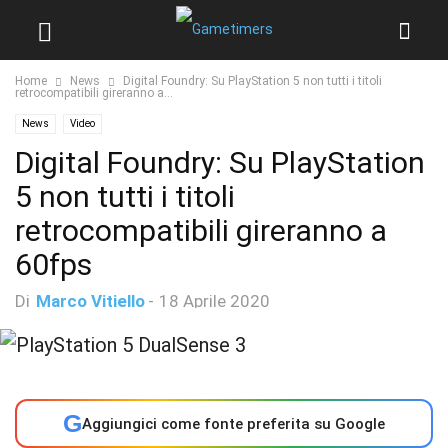
Home
News
Digital Foundry: Su PlayStation 5 non tutti i titoli
retrocompatibili gireranno a...
News
Video
Digital Foundry: Su PlayStation
5 non tutti i titoli
retrocompatibili gireranno a
60fps
Di
Marco Vitiello
-
18 Aprile 2020
G
Aggiungici come fonte preferita su Google