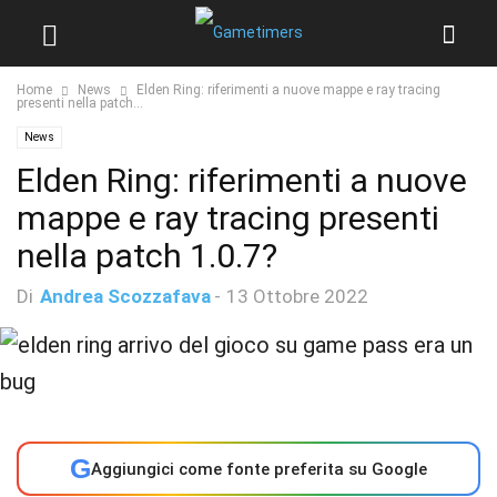
Home
News
Elden Ring: riferimenti a nuove mappe e ray tracing
presenti nella patch...
News
Elden Ring: riferimenti a nuove
mappe e ray tracing presenti
nella patch 1.0.7?
Di
Andrea Scozzafava
-
13 Ottobre 2022
G
Aggiungici come fonte preferita su Google