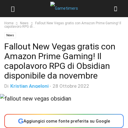
Home
News
Fallout New Vegas gratis con Amazon Prime Gaming! Il
capolavoro RPG di...
News
Fallout New Vegas gratis con
Amazon Prime Gaming! Il
capolavoro RPG di Obsidian
disponibile da novembre
Di
Kristian Angeloni
-
28 Ottobre 2022
G
Aggiungici come fonte preferita su Google