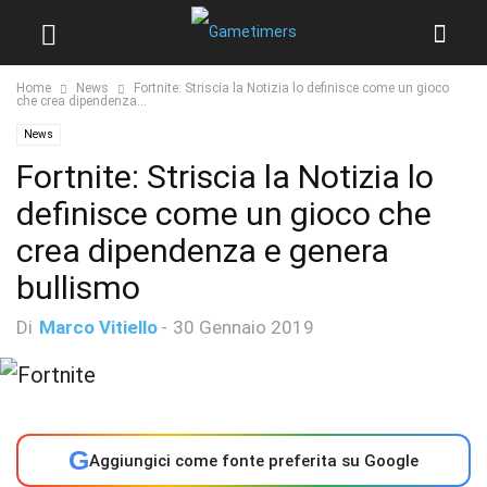
Home
News
Fortnite: Striscia la Notizia lo definisce come un gioco
che crea dipendenza...
News
Fortnite: Striscia la Notizia lo
definisce come un gioco che
crea dipendenza e genera
bullismo
Di
Marco Vitiello
-
30 Gennaio 2019
G
Aggiungici come fonte preferita su Google