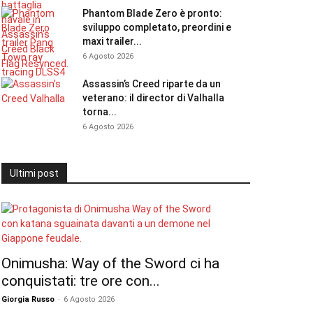
Phantom Blade Zero è pronto:
sviluppo completato, preordini e
maxi trailer...
6 Agosto 2026
Assassin’s Creed riparte da un
veterano: il director di Valhalla
torna...
6 Agosto 2026
Ultimi post
Onimusha: Way of the Sword ci ha
conquistati: tre ore con...
Giorgia Russo
-
6 Agosto 2026