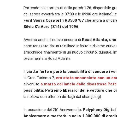
Partendo dai contenuti della patch 1.26, disponibile 
dei server avverrà tra le 07:00 e le 09:00 ore italiane),
Ford Sierra Cosworth RS500 ’87
che andrà a sfidare
Silvia K’s Aero (S14) del 1996.
Avremo anche il nuovo circuito di
Road Atlanta, uno 
caratterizzato da un rettilineo infinito e diverse curve
arricchisce finalmente di un nuovo circuito, dunque. In
ovviamente a Road Atlanta.
Il
piatto forte è però la possibilità di vendere i vei
di Gran Turismo 7,
era stata annunciata con un c
avvenuto
a marzo col lancio della disastrosa Patc
possibilità. Potremo liberarci delle vetture che o
la notizia con ulteriori dettagli dal changelog).
In occasione del 25° Anniversario,
Polyphony Digital
Anniversary e metterà in palio 1.000.000 di cre