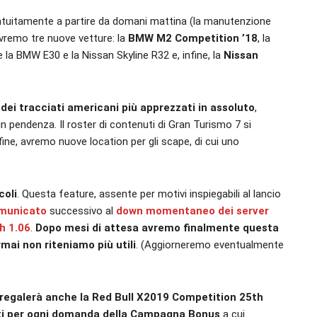
gratuitamente a partire da domani mattina (la manutenzione
 avremo tre nuove vetture: la
BMW M2 Competition ’18
, la
 la BMW E30 e la Nissan Skyline R32 e, infine, la
Nissan
dei tracciati americani più apprezzati in assoluto
,
 in pendenza. Il roster di contenuti di Gran Turismo 7 si
fine, avremo nuove location per gli scape, di cui uno
coli
. Questa feature, assente per motivi inspiegabili al lancio
omunicato
successivo al
down momentaneo dei server
h 1.06
.
Dopo mesi di attesa avremo finalmente questa
rmai non riteniamo più utili
. (Aggiorneremo eventualmente
 regalerà anche la Red Bull X2019 Competition 25th
diti per ogni domanda della Campagna Bonus
a cui