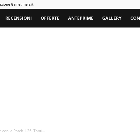
azione Gametimers.it
rs
RECENSIONI
OFFERTE
ANTEPRIME
GALLERY
CON
con la Patch 1.26. Tanti...