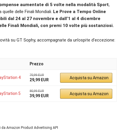
ompense aumentate di 5 volte nella modalità Sport
,
 quelle delle Finali Mondiali.
Le Prove a Tempo Online
ibili dal 24 al 27 novembre e dall’1 al 4 dicembre
lle Finali Mondiali, con premi 10 volte più sostanziosi.
 novità su GT Sophy, accompagnate da un’ospite d’eccezione:
Prezzo
70,99 EUR
ayStation 4
Acquista su Amazon
29,99 EUR
80,99 EUR
ayStation 5
Acquista su Amazon
39,99 EUR
ni da Amazon Product Advertising API