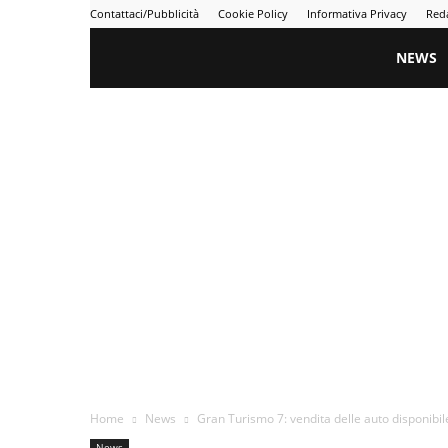
Contattaci/Pubblicità
Cookie Policy
Informativa Privacy
Red
Gametime
NEWS
Home
News
Gran Turismo 7: vendita delle auto disponibile 
News