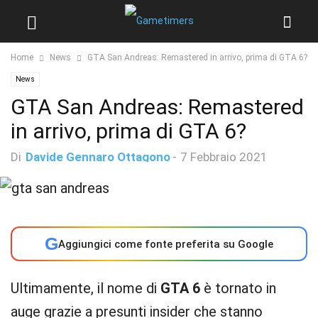
Home
News
GTA San Andreas: Remastered in arrivo, prima di GTA 6?
News
GTA San Andreas: Remastered
in arrivo, prima di GTA 6?
Di
Davide Gennaro Ottagono
-
7 Febbraio 2021
G
Aggiungici come fonte preferita su Google
Ultimamente, il nome di
GTA 6
è tornato in
auge grazie a presunti insider che stanno