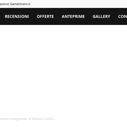
azione Gametimers.it
rs
RECENSIONI
OFFERTE
ANTEPRIME
GALLERY
CON
ostra insegnante di Difesa contro...