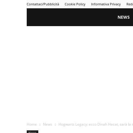
Contattaci/Pubblicità
Cookie Policy
Informativa Privacy
Red
Gametime
NEWS
Home
News
Hogwarts Legacy: ecco Dinah Hecat, sarà la n
News