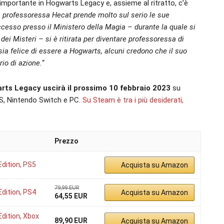
mportante in Hogwarts Legacy e, assieme al ritratto, c’è
 professoressa Hecat prende molto sul serio le sue
cesso presso il Ministero della Magia – durante la quale si
ei Misteri – si è ritirata per diventare professoressa di
ia felice di essere a Hogwarts, alcuni credono che il suo
io di azione.
“
ts Legacy uscirà il prossimo
10 febbraio 2023
su
|S, Nintendo Switch e PC.
Su Steam è tra i più desiderati,
Prezzo
dition, PS5
Acquista su Amazon
79,99 EUR
dition, PS4
Acquista su Amazon
64,55 EUR
dition, Xbox
89,90 EUR
Acquista su Amazon