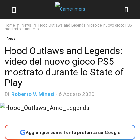
Home
News
Hood Outlaws and Legends: video del nuovo gioco PS5
mostrato durante lo...
News
Hood Outlaws and Legends:
video del nuovo gioco PS5
mostrato durante lo State of
Play
Di
Roberto V. Minasi
-
6 Agosto 2020
G
Aggiungici come fonte preferita su Google