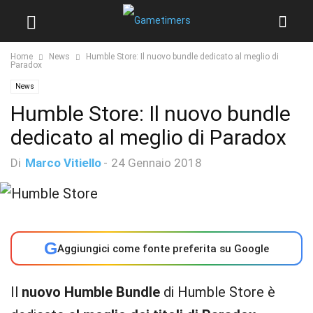
Home
News
Humble Store: Il nuovo bundle dedicato al meglio di
Paradox
News
Humble Store: Il nuovo bundle
dedicato al meglio di Paradox
Di
Marco Vitiello
-
24 Gennaio 2018
G
Aggiungici come fonte preferita su Google
Il
nuovo Humble Bundle
di Humble Store è