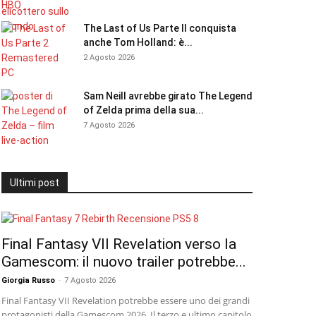
The Last of Us Parte II conquista
anche Tom Holland: è...
2 Agosto 2026
Sam Neill avrebbe girato The Legend
of Zelda prima della sua...
7 Agosto 2026
Ultimi post
Final Fantasy VII Revelation verso la
Gamescom: il nuovo trailer potrebbe...
Giorgia Russo
-
7 Agosto 2026
Final Fantasy VII Revelation potrebbe essere uno dei grandi
protagonisti della Gamescom 2026. Il terzo e ultimo capitolo