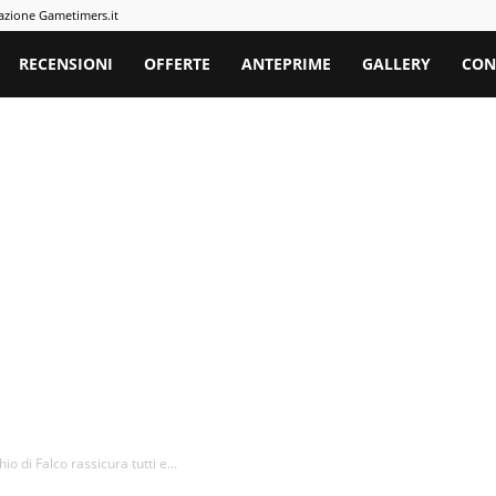
azione Gametimers.it
rs
RECENSIONI
OFFERTE
ANTEPRIME
GALLERY
CON
o di Falco rassicura tutti e...