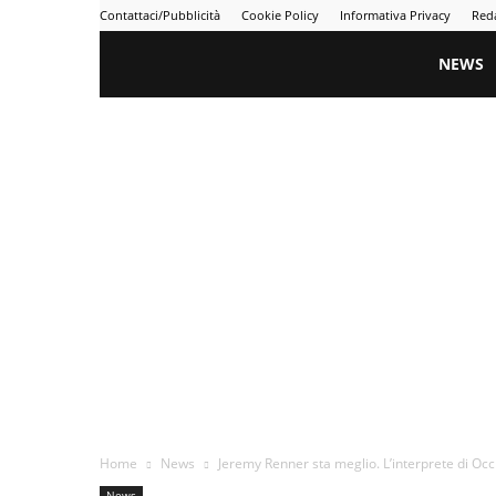
Contattaci/Pubblicità
Cookie Policy
Informativa Privacy
Red
Gametime
NEWS
Home
News
Jeremy Renner sta meglio. L’interprete di Occhi
News