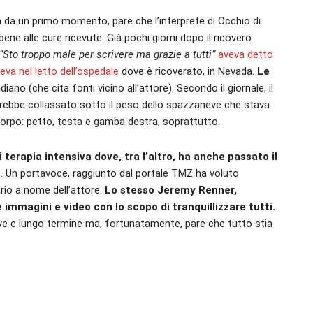
n da un primo momento, pare che l’interprete di Occhio di
ne alle cure ricevute. Già pochi giorni dopo il ricovero
“Sto troppo male per scrivere ma grazie a tutti”
aveva detto
aeva nel letto dell’ospedale
dove è ricoverato, in Nevada.
Le
idiano (che cita fonti vicino all’attore). Secondo il giornale, il
arebbe collassato sotto il peso dello spazzaneve che stava
 corpo: petto, testa e gamba destra, soprattutto.
terapia intensiva dove, tra l’altro, ha anche passato il
. Un portavoce, raggiunto dal portale TMZ ha voluto
ario a nome dell’attore.
Lo stesso Jeremy Renner,
e immagini e video con lo scopo di tranquillizzare tutti.
ve e lungo termine ma, fortunatamente, pare che tutto stia