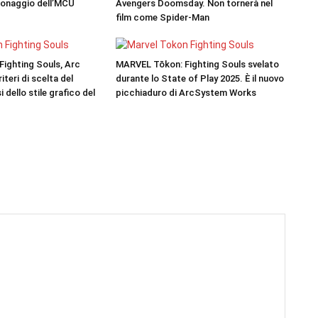
rsonaggio dell’MCU
Avengers Doomsday. Non tornerà nel
film come Spider-Man
ighting Souls, Arc
MARVEL Tōkon: Fighting Souls svelato
iteri di scelta del
durante lo State of Play 2025. È il nuovo
i dello stile grafico del
picchiaduro di ArcSystem Works