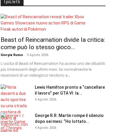
I più letti
Beast of Reincarnation divide la critica:
come può lo stesso gioco...
Giorgia Russo
-
5 Agosto 2026
L'uscita di Beast of Reincarnation ha acceso uno dei dibattiti
più interessanti degli ultimi mesi. Se normalmente le
recensioni di un videogioco tendono a...
Lewis Hamilton pronto a “cancellare
il lavoro” per GTA VI: la...
5 Agosto 2026
George R.R. Martin rompe il silenzio
dopo sei mesi: “Ho lottato...
4 Agosto 2026