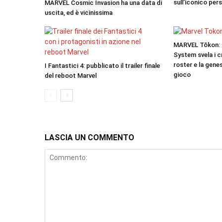
sull’iconico pe
MARVEL Cosmic Invasion ha una data di
uscita, ed è vicinissima
MARVEL Tōkon: F
System svela i cr
roster e la genes
I Fantastici 4: pubblicato il trailer finale
gioco
del reboot Marvel
LASCIA UN COMMENTO