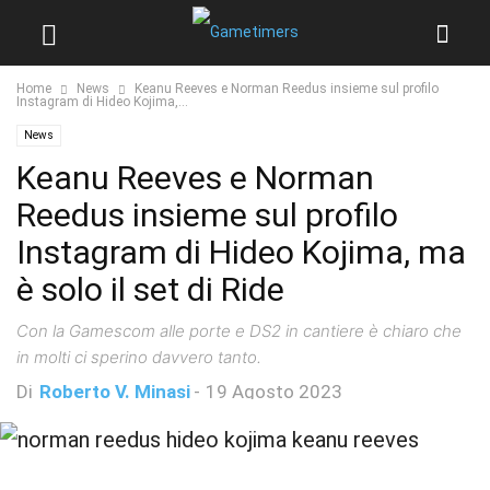
Home
News
Keanu Reeves e Norman Reedus insieme sul profilo
Instagram di Hideo Kojima,...
News
Keanu Reeves e Norman
Reedus insieme sul profilo
Instagram di Hideo Kojima, ma
è solo il set di Ride
Con la Gamescom alle porte e DS2 in cantiere è chiaro che
in molti ci sperino davvero tanto.
Di
Roberto V. Minasi
-
19 Agosto 2023