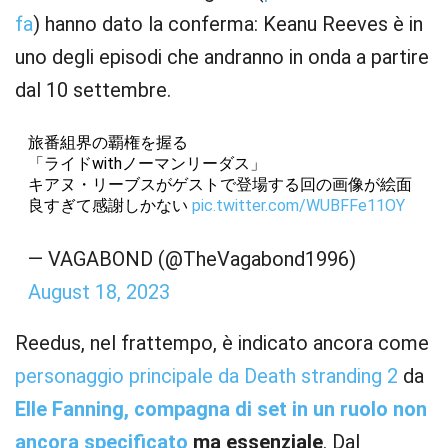
fa
) hanno dato la conferma: Keanu Reeves è in
uno degli episodi che andranno in onda a partire
dal 10 settembre.
旅番組界の覇権を握る
「ライドwithノーマンリーダス」
キアヌ・リーブスがゲストで登場する回の画像が絵面
良すぎて感謝しかない
pic.twitter.com/WUBFFe11OY
— VAGABOND (@TheVagabond1996)
August 18, 2023
Reedus, nel frattempo, è indicato ancora come
personaggio principale da Death stranding 2
da
Elle Fanning, compagna di set in un ruolo non
ancora specificato
ma essenziale
. Dal