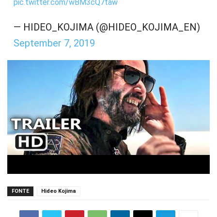
pic.twitter.com/wBM3cQ7taw
— HIDEO_KOJIMA (@HIDEO_KOJIMA_EN)
September 7, 2019
FONTE
Hideo Kojima