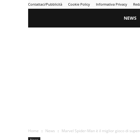
Contattaci/Pubblicità
Cookie Policy
Informativa Privacy
Red
Gametime
NEWS
Home
News
Marvel Spider-Man è il miglior gioco di supere
News