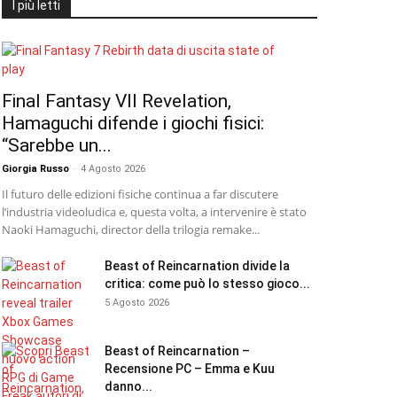
I più letti
Final Fantasy VII Revelation,
Hamaguchi difende i giochi fisici:
“Sarebbe un...
Giorgia Russo
-
4 Agosto 2026
Il futuro delle edizioni fisiche continua a far discutere
l’industria videoludica e, questa volta, a intervenire è stato
Naoki Hamaguchi, director della trilogia remake...
Beast of Reincarnation divide la
critica: come può lo stesso gioco...
5 Agosto 2026
Beast of Reincarnation –
Recensione PC – Emma e Kuu
danno...