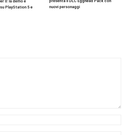
presenta il DLC Egghead Pack con
er 0: la demo è
nuovi personaggi
 su PlayStation 5 e