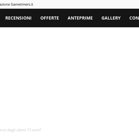
azione Gametimers.it
rs
RECENSIONI
OFFERTE
ANTEPRIME
GALLERY
CON
roi degli ultimi 15 anni?