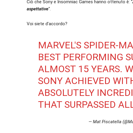
Ciò che Sony e Insomniac Games hanno ottenuto è: “
aspettative
“.
Voi siete d’accordo?
MARVEL'S SPIDER-MA
BEST PERFORMING S
ALMOST 15 YEARS. 
SONY ACHIEVED WITH
ABSOLUTELY INCRED
THAT SURPASSED AL
— Mat Piscatella (@Ma