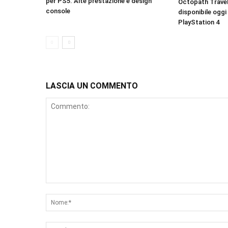
per PS5. Alte prestazione e design
Octopath Travel
console
disponibile oggi
PlayStation 4
LASCIA UN COMMENTO