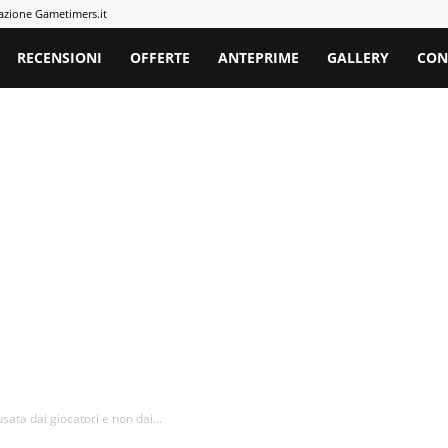
azione Gametimers.it
rs
RECENSIONI
OFFERTE
ANTEPRIME
GALLERY
CON
ata dai giocatori e non dai...