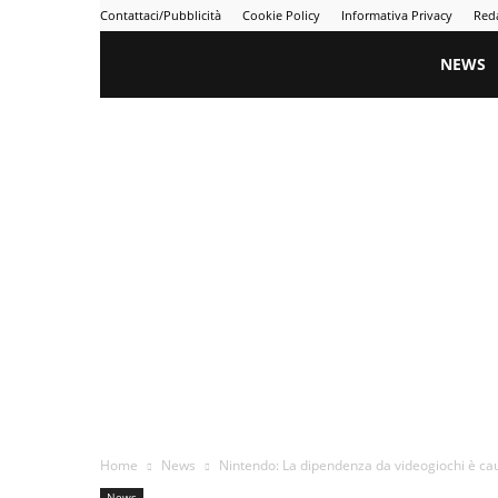
Contattaci/Pubblicità
Cookie Policy
Informativa Privacy
Red
Gametime
NEWS
Home
News
Nintendo: La dipendenza da videogiochi è caus
News