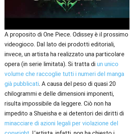
A proposito di One Piece. Odissey è il prossimo
videogioco. Dal lato dei prodotti editoriali,
invece, un artista ha realizzato una particolare
opera (in serie limitata). Si tratta di
un unico
volume che raccoglie tutti i numeri del manga
già pubblicati
. A causa del peso di quasi 20
chilogrammi e delle dimensioni imponenti,
risulta impossibile da leggere. Ciò non ha
impedito a Shueisha e ai detentori dei diritti di
minacciare di azioni legali per violazione del
copyright
. L’artista, infatti, non ha chiesto i