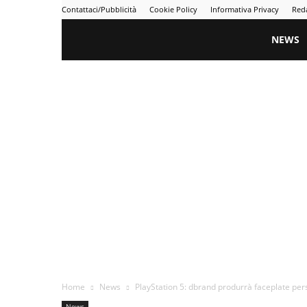
Contattaci/Pubblicità
Cookie Policy
Informativa Privacy
Red
Gametime
NEWS
Home
News
PlayStation 5: dbrand produrrà faceplate pers
News