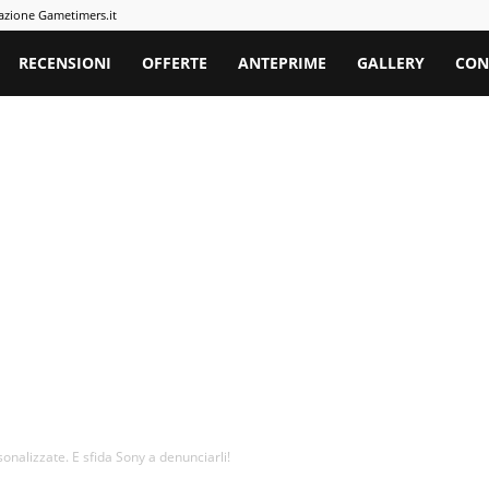
azione Gametimers.it
rs
RECENSIONI
OFFERTE
ANTEPRIME
GALLERY
CON
onalizzate. E sfida Sony a denunciarli!