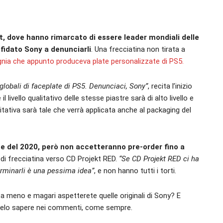
t, dove hanno rimarcato di essere leader mondiali delle
sfidato Sony a denunciarli
. Una frecciatina non tirata a
gnia che appunto produceva plate personalizzate di PS5.
 globali di faceplate di PS5. Denunciaci, Sony”
, recita l’inizio
livello qualitativo delle stesse piastre sarà di alto livello e
tativa sarà tale che verrà applicata anche al packaging del
ine del 2020, però non accetteranno pre-order fino a
 di frecciatina verso CD Projekt RED.
“Se CD Projekt RED ci ha
erminarli è una pessima idea”
, e non hanno tutti i torti.
 meno e magari aspetterete quelle originali di Sony? E
celo sapere nei commenti, come sempre.