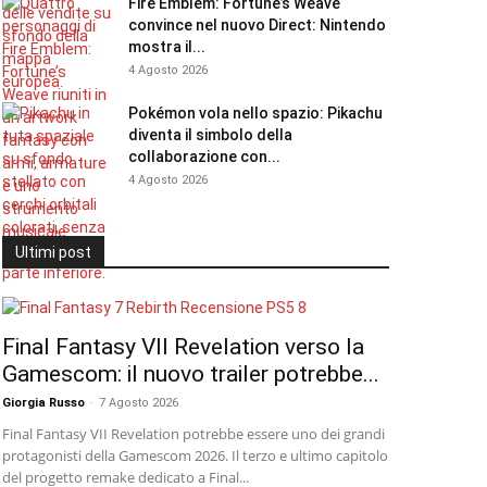
Fire Emblem: Fortune’s Weave
convince nel nuovo Direct: Nintendo
mostra il...
4 Agosto 2026
Pokémon vola nello spazio: Pikachu
diventa il simbolo della
collaborazione con...
4 Agosto 2026
Ultimi post
Final Fantasy VII Revelation verso la
Gamescom: il nuovo trailer potrebbe...
Giorgia Russo
-
7 Agosto 2026
Final Fantasy VII Revelation potrebbe essere uno dei grandi
protagonisti della Gamescom 2026. Il terzo e ultimo capitolo
del progetto remake dedicato a Final...