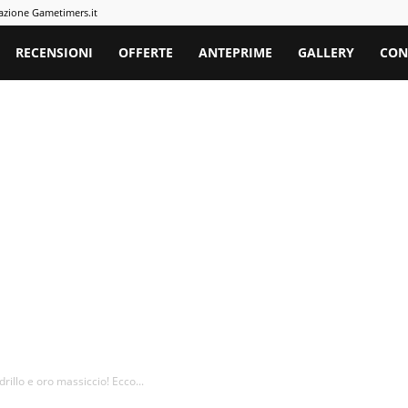
azione Gametimers.it
rs
RECENSIONI
OFFERTE
ANTEPRIME
GALLERY
CON
drillo e oro massiccio! Ecco...