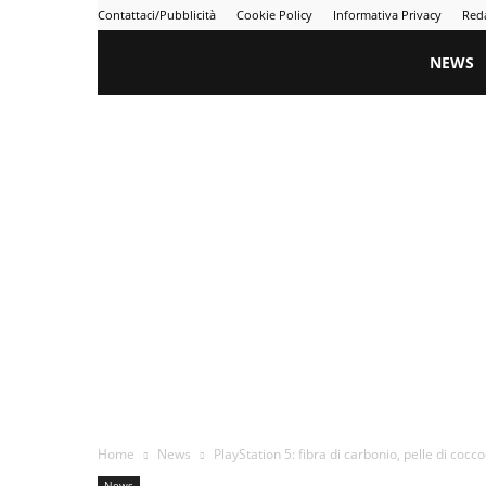
Contattaci/Pubblicità
Cookie Policy
Informativa Privacy
Red
Gametime
NEWS
Home
News
PlayStation 5: fibra di carbonio, pelle di cocco
News