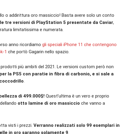
rillo o addirittura oro massiccio! Basta avere solo un conto
le tre versioni di PlayStation 5 presentate da Caviar
,
ratura limitatissima e numerata.
scorso anno ricordiamo
gli speciali iPhone 11 che contengono
ok-1
che portò Gagarin nello spazio.
i prodotti più ambiti del 2021. Le versioni custom però non
per la PS5 con paratie in fibra di carbonio, e si sale a
 coccodrillo
.
bellezza di 499.000$!
Quest’ultima è un vero e proprio
odellando
otto lamine di oro massiccio
che vanno a
ta visti i prezzi.
Verranno realizzati solo 99 esemplari in
uelle in oro saranno solamente 9
.