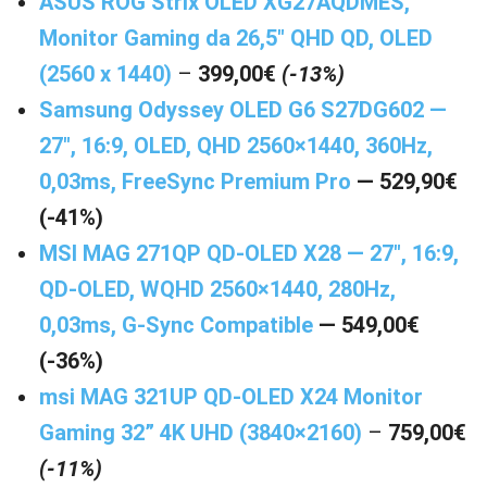
ASUS ROG Strix OLED XG27AQDMES,
Monitor Gaming da 26,5″ QHD QD, OLED
(2560 x 1440)
–
399,00€
(-13%)
Samsung Odyssey OLED G6 S27DG602 —
27″, 16:9, OLED, QHD 2560×1440, 360Hz,
0,03ms, FreeSync Premium Pro
— 529,90€
(-41%)
MSI MAG 271QP QD-OLED X28 — 27″, 16:9,
QD-OLED, WQHD 2560×1440, 280Hz,
0,03ms, G-Sync Compatible
— 549,00€
(-36%)
msi MAG 321UP QD-OLED X24 Monitor
Gaming 32” 4K UHD (3840×2160)
–
759,00€
(-11%)