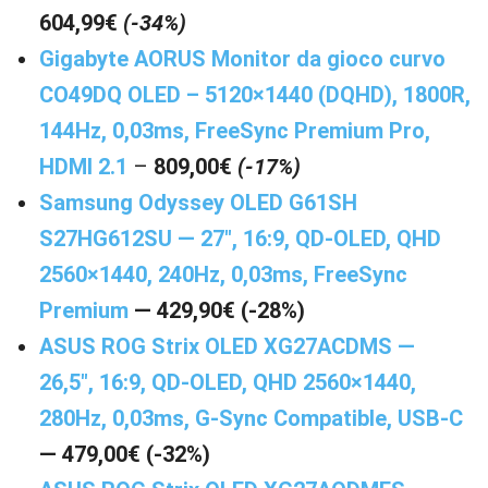
604,99€
(-34%)
Gigabyte AORUS Monitor da gioco curvo
CO49DQ OLED – 5120×1440 (DQHD), 1800R,
144Hz, 0,03ms, FreeSync Premium Pro,
HDMI 2.1
–
809,00€
(-17%)
Samsung Odyssey OLED G61SH
S27HG612SU — 27″, 16:9, QD-OLED, QHD
2560×1440, 240Hz, 0,03ms, FreeSync
Premium
— 429,90€ (-28%)
ASUS ROG Strix OLED XG27ACDMS —
26,5″, 16:9, QD-OLED, QHD 2560×1440,
280Hz, 0,03ms, G-Sync Compatible, USB-C
— 479,00€ (-32%)