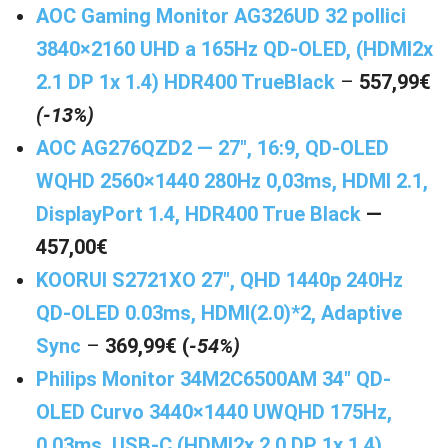
AOC Gaming Monitor AG326UD 32 pollici
3840×2160 UHD a 165Hz QD-OLED, (HDMI2x
2.1 DP 1x 1.4) HDR400 TrueBlack
–
557,99€
(-13%)
AOC AG276QZD2 — 27″, 16:9, QD-OLED
WQHD 2560×1440 280Hz 0,03ms, HDMI 2.1,
DisplayPort 1.4, HDR400 True Black
—
457,00€
KOORUI S2721XO 27″, QHD 1440p 240Hz
QD-OLED 0.03ms, HDMI(2.0)*2, Adaptive
Sync
–
369,99€ (
-54%)
Philips Monitor 34M2C6500AM 34″ QD-
OLED Curvo 3440×1440 UWQHD 175Hz,
0.03ms, USB-C (HDMI2x 2.0 DP 1x 1.4),