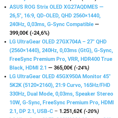
ASUS ROG Strix OLED XG27AQDMES —
26,5″, 16:9, QD-OLED, QHD 2560×1440,
240Hz, 0,03ms, G-Sync Compatible
—
399,00€ (-24,6%)
LG UltraGear OLED 27GX704A – 27″ QHD
(2560×1440), 240Hz, 0,03ms (GtG), G-Sync,
FreeSync Premium Pro, VRR, HDR400 True
Black, HDMI 2.1
— 365,00€
(-24%)
LG UltraGear OLED 45GX950A Monitor 45″
5K2K (5120×2160), 21:9 Curvo, 165Hz/FHD
330Hz, Dual Mode, 0,03ms, Speaker Stereo
10W, G-Sync, FreeSync Premium Pro, HDMI
2.1, DP 2.1, USB-C
–
1.251,62€
(-20%)