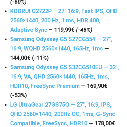
(-60%)
KOORUI G2722P – 27″ 16:9, Fast IPS, QHD
2560×1440, 200 Hz, 1 ms, HDR 400,
Adaptive Sync
–
119,99€
(-46%)
Samsung Odyssey G5 S27CG554 — 27″,
16:9, WQHD 2560×1440, 165Hz, 1ms
—
144,00€ (-11%)
Samsung Odyssey G5 S32CG510EU — 32″,
16:9, VA, QHD 2560×1440, 165Hz, 1ms,
HDR10, FreeSync Premium
— 169,90€
(-53%)
LG UltraGear 27GS75Q — 27″, 16:9, IPS,
QHD 2560×1440, 200Hz OC, 1ms, G-Sync
Compatible, FreeSync, HDR10
— 178,00€