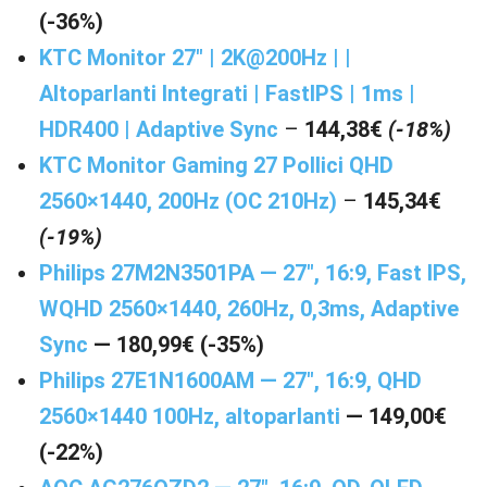
(-36%)
KTC Monitor 27″ | 2K@200Hz | |
Altoparlanti Integrati | FastIPS | 1ms |
HDR400 | Adaptive Sync
–
144,38€
(-18%)
KTC Monitor Gaming 27 Pollici QHD
2560×1440, 200Hz (OC 210Hz)
–
145,34€
(-19%)
Philips 27M2N3501PA — 27″, 16:9, Fast IPS,
WQHD 2560×1440, 260Hz, 0,3ms, Adaptive
Sync
— 180,99€ (-35%)
Philips 27E1N1600AM — 27″, 16:9, QHD
2560×1440 100Hz, altoparlanti
— 149,00€
(-22%)