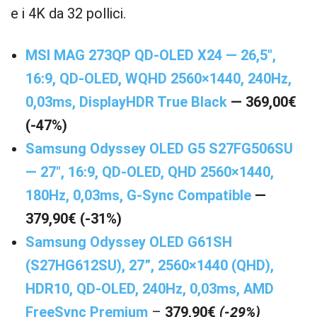
e i 4K da 32 pollici.
MSI MAG 273QP QD-OLED X24 — 26,5″,
16:9, QD-OLED, WQHD 2560×1440, 240Hz,
0,03ms, DisplayHDR True Black
— 369,00€
(-47%)
Samsung Odyssey OLED G5 S27FG506SU
— 27″, 16:9, QD-OLED, QHD 2560×1440,
180Hz, 0,03ms, G-Sync Compatible
—
379,90€ (-31%)
Samsung Odyssey OLED G61SH
(S27HG612SU), 27”, 2560×1440 (QHD),
HDR10, QD-OLED, 240Hz, 0,03ms, AMD
FreeSync Premium
–
379,90€
(-29%)