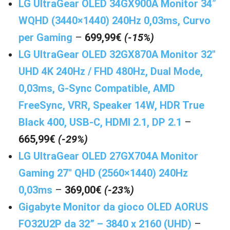
LG UltraGear OLED 34GX900A Monitor 34
”
WQHD (3440×1440) 240Hz 0,03ms, Curvo
per Gaming
–
699,99€
(-15%)
LG UltraGear OLED 32GX870A Monitor 32″
UHD 4K 240Hz / FHD 480Hz, Dual Mode,
0,03ms, G-Sync Compatible, AMD
FreeSync, VRR, Speaker 14W, HDR True
Black 400, USB-C, HDMI 2.1, DP 2.1
–
665,99€
(-29%)
LG UltraGear OLED 27GX704A Monitor
Gaming 27″ QHD (2560×1440) 240Hz
0,03ms
–
369,00€
(-23%)
Gigabyte Monitor da gioco OLED AORUS
FO32U2P da 32” – 3840 x 2160 (UHD)
–