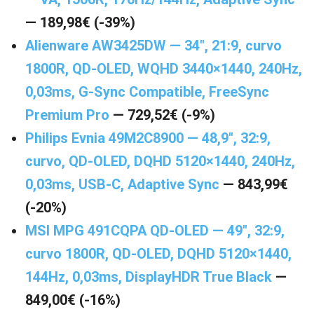
— 189,98€ (-39%)
Alienware AW3425DW — 34″, 21:9, curvo
1800R, QD-OLED, WQHD 3440×1440, 240Hz,
0,03ms, G-Sync Compatible, FreeSync
Premium Pro
— 729,52€ (-9%)
Philips Evnia 49M2C8900 — 48,9″, 32:9,
curvo, QD-OLED, DQHD 5120×1440, 240Hz,
0,03ms, USB-C, Adaptive Sync
— 843,99€
(-20%)
MSI MPG 491CQPA QD-OLED — 49″, 32:9,
curvo 1800R, QD-OLED, DQHD 5120×1440,
144Hz, 0,03ms, DisplayHDR True Black
—
849,00€ (-16%)