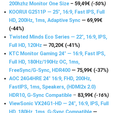
200hzhz Monitor One Size
– 59,49€
(-50%)
KOORUI G2511P — 25″, 16:9, Fast IPS, Full
HD, 200Hz, 1ms, Adaptive Sync
— 69,99€
(-44%)
Twisted Minds Eco Series — 22″, 16:9, IPS,
Full HD, 120Hz
— 70,20€ (-41%)
KTC Monitor Gaming 24″ — 16:9, Fast IPS,
Full HD, 180Hz/190Hz OC, 1ms,
FreeSync/G-Sync, HDR400
— 75,99€ (-37%)
AOC 24G4HRE 24″ 16:9, FHD, 200Hz,
FastIPS, 1ms, Speakers, (HDMI2x 2.0)
HDR10, G-Sync Compatible
–
83,99€
(-16%)
ViewSonic VX24G1-HD — 24″, 16:9, IPS, Full
HD, 180Hz, 1ms, G-Sync Compatible
—