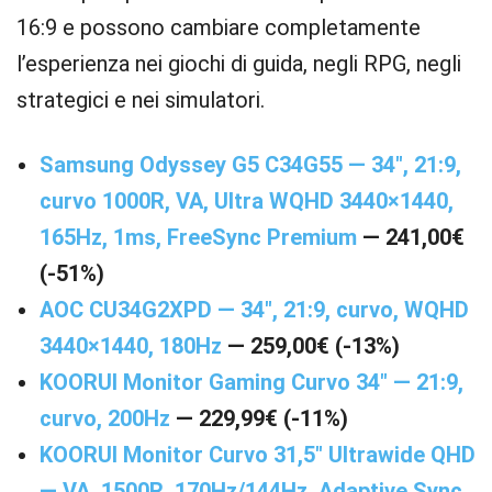
16:9 e possono cambiare completamente
l’esperienza nei giochi di guida, negli RPG, negli
strategici e nei simulatori.
Samsung Odyssey G5 C34G55 — 34″, 21:9,
curvo 1000R, VA, Ultra WQHD 3440×1440,
165Hz, 1ms, FreeSync Premium
— 241,00€
(-51%)
AOC CU34G2XPD — 34″, 21:9, curvo, WQHD
3440×1440, 180Hz
— 259,00€ (-13%)
KOORUI Monitor Gaming Curvo 34″ — 21:9,
curvo, 200Hz
— 229,99€ (-11%)
KOORUI Monitor Curvo 31,5″ Ultrawide QHD
— VA, 1500R, 170Hz/144Hz, Adaptive Sync