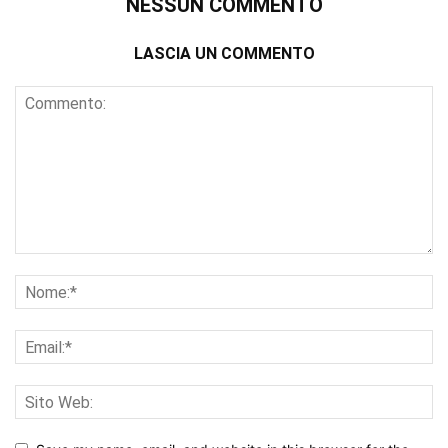
NESSUN COMMENTO
LASCIA UN COMMENTO