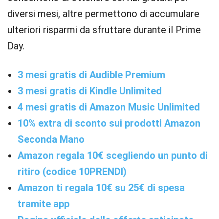
diversi mesi, altre permettono di accumulare
ulteriori risparmi da sfruttare durante il Prime
Day.
3 mesi gratis di Audible Premium
3 mesi gratis di Kindle Unlimited
4 mesi gratis di Amazon Music Unlimited
10% extra di sconto sui prodotti Amazon
Seconda Mano
Amazon regala 10€ scegliendo un punto di
ritiro (codice 10PRENDI)
Amazon ti regala 10€ su 25€ di spesa
tramite app