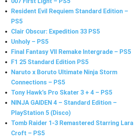
007 First Light – PS5
Resident Evil Requiem Standard Edition –
PS5
Clair Obscur: Expedition 33 PS5
Unholy – PS5
Final Fantasy VII Remake Intergrade – PS5
F1 25 Standard Edition PS5
Naruto x Boruto Ultimate Ninja Storm
Connections – PS5
Tony Hawk’s Pro Skater 3 + 4 – PS5
NINJA GAIDEN 4 – Standard Edition –
PlayStation 5 (Disco)
Tomb Raider 1-3 Remastered Starring Lara
Croft – PS5