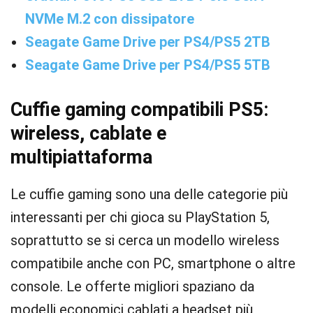
NVMe M.2 con dissipatore
Seagate Game Drive per PS4/PS5 2TB
Seagate Game Drive per PS4/PS5 5TB
Cuffie gaming compatibili PS5:
wireless, cablate e
multipiattaforma
Le cuffie gaming sono una delle categorie più
interessanti per chi gioca su PlayStation 5,
soprattutto se si cerca un modello wireless
compatibile anche con PC, smartphone o altre
console. Le offerte migliori spaziano da
modelli economici cablati a headset più