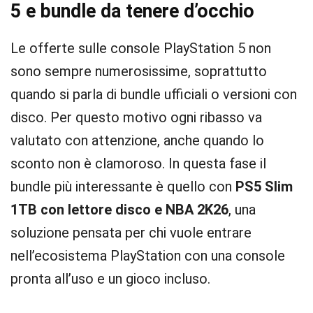
5 e bundle da tenere d’occhio
Le offerte sulle console PlayStation 5 non
sono sempre numerosissime, soprattutto
quando si parla di bundle ufficiali o versioni con
disco. Per questo motivo ogni ribasso va
valutato con attenzione, anche quando lo
sconto non è clamoroso. In questa fase il
bundle più interessante è quello con
PS5 Slim
1TB con lettore disco e NBA 2K26
, una
soluzione pensata per chi vuole entrare
nell’ecosistema PlayStation con una console
pronta all’uso e un gioco incluso.