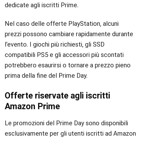
dedicate agli iscritti Prime.
Nel caso delle offerte PlayStation, alcuni
prezzi possono cambiare rapidamente durante
l’evento. I giochi più richiesti, gli SSD
compatibili PS5 e gli accessori più scontati
potrebbero esaurirsi o tornare a prezzo pieno
prima della fine del Prime Day.
Offerte riservate agli iscritti
Amazon Prime
Le promozioni del Prime Day sono disponibili
esclusivamente per gli utenti iscritti ad Amazon