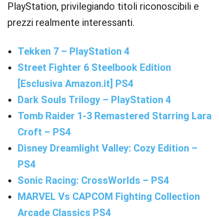
PlayStation, privilegiando titoli riconoscibili e
prezzi realmente interessanti.
Tekken 7 – PlayStation 4
Street Fighter 6 Steelbook Edition
[Esclusiva Amazon.it] PS4
Dark Souls Trilogy – PlayStation 4
Tomb Raider 1-3 Remastered Starring Lara
Croft – PS4
Disney Dreamlight Valley: Cozy Edition –
PS4
Sonic Racing: CrossWorlds – PS4
MARVEL Vs CAPCOM Fighting Collection
Arcade Classics PS4