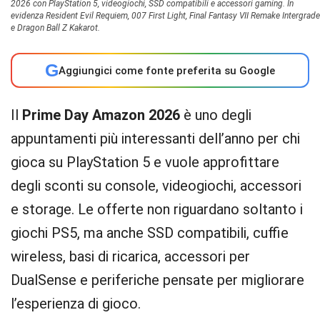
2026 con PlayStation 5, videogiochi, SSD compatibili e accessori gaming. In
evidenza Resident Evil Requiem, 007 First Light, Final Fantasy VII Remake Intergrade
e Dragon Ball Z Kakarot.
G
Aggiungici come fonte preferita su Google
Il
Prime Day Amazon 2026
è uno degli
appuntamenti più interessanti dell’anno per chi
gioca su PlayStation 5 e vuole approfittare
degli sconti su console, videogiochi, accessori
e storage. Le offerte non riguardano soltanto i
giochi PS5, ma anche SSD compatibili, cuffie
wireless, basi di ricarica, accessori per
DualSense e periferiche pensate per migliorare
l’esperienza di gioco.