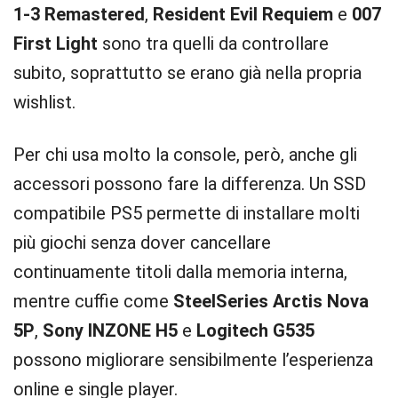
1-3 Remastered
,
Resident Evil Requiem
e
007
First Light
sono tra quelli da controllare
subito, soprattutto se erano già nella propria
wishlist.
Per chi usa molto la console, però, anche gli
accessori possono fare la differenza. Un SSD
compatibile PS5 permette di installare molti
più giochi senza dover cancellare
continuamente titoli dalla memoria interna,
mentre cuffie come
SteelSeries Arctis Nova
5P
,
Sony INZONE H5
e
Logitech G535
possono migliorare sensibilmente l’esperienza
online e single player.