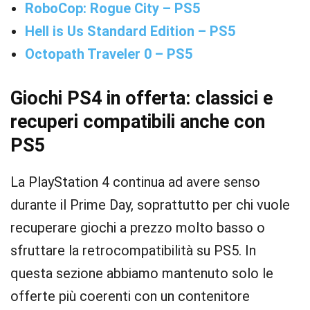
RoboCop: Rogue City – PS5
Hell is Us Standard Edition – PS5
Octopath Traveler 0 – PS5
Giochi PS4 in offerta: classici e
recuperi compatibili anche con
PS5
La PlayStation 4 continua ad avere senso
durante il Prime Day, soprattutto per chi vuole
recuperare giochi a prezzo molto basso o
sfruttare la retrocompatibilità su PS5. In
questa sezione abbiamo mantenuto solo le
offerte più coerenti con un contenitore