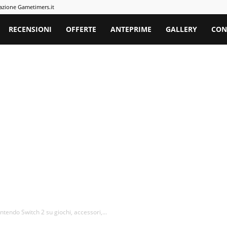
azione Gametimers.it
rs
RECENSIONI
OFFERTE
ANTEPRIME
GALLERY
CON
tendo Switch 2 su giochi, accessori,...