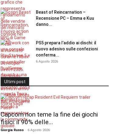
Beast of Reincarnation –
Recensione PC – Emma e Kuu
danno...
PS5 prepara l’addio ai dischi: il
nuovo adesivo sulle confezioni
conferma...
6 Agosto 2026
Ultimi post
Capcom non teme la fine dei giochi
fisici: il 90% delle...
Giorgia Russo
-
6 Agosto 2026