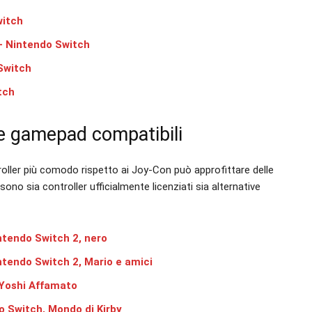
witch
 – Nintendo Switch
Switch
tch
 e gamepad compatibili
roller più comodo rispetto ai Joy-Con può approfittare delle
ono sia controller ufficialmente licenziati sia alternative
ntendo Switch 2, nero
ntendo Switch 2, Mario e amici
 Yoshi Affamato
o Switch, Mondo di Kirby