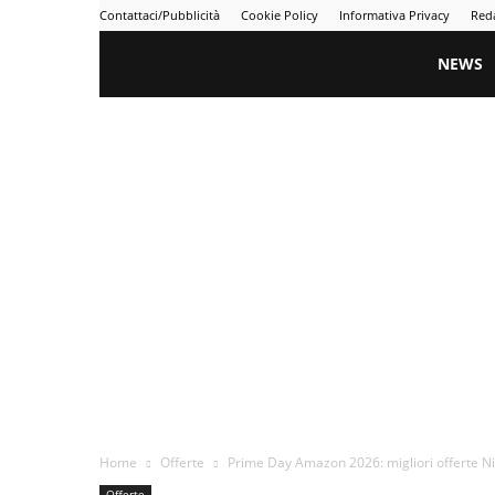
Contattaci/Pubblicità
Cookie Policy
Informativa Privacy
Red
Gametime
NEWS
Home
Offerte
Prime Day Amazon 2026: migliori offerte Nin
Offerte