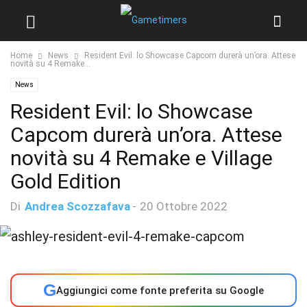
Home
News
Resident Evil: lo Showcase Capcom durerà un’ora. Attese
novità su 4 Remake...
News
Resident Evil: lo Showcase
Capcom durerà un’ora. Attese
novità su 4 Remake e Village
Gold Edition
Di
Andrea Scozzafava
-
20 Ottobre 2022
G
Aggiungici come fonte preferita su Google