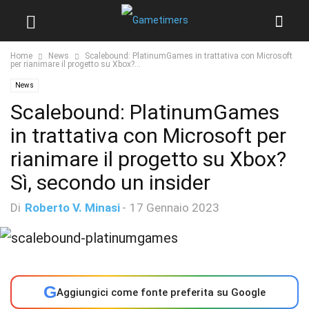
Home
News
Scalebound: PlatinumGames in trattativa con Microsoft
per rianimare il progetto su Xbox?...
News
Scalebound: PlatinumGames
in trattativa con Microsoft per
rianimare il progetto su Xbox?
Sì, secondo un insider
Di
Roberto V. Minasi
-
17 Gennaio 2023
G
Aggiungici come fonte preferita su Google