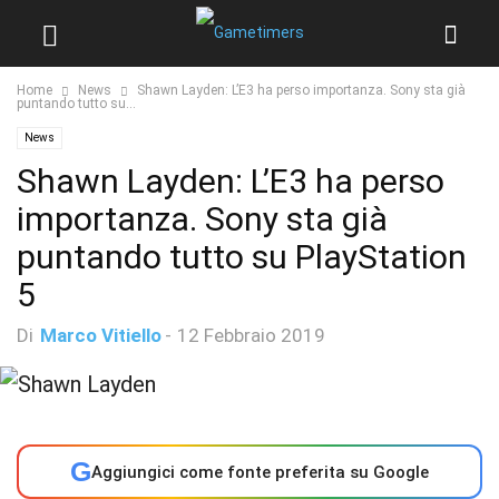
Home
News
Shawn Layden: L’E3 ha perso importanza. Sony sta già
puntando tutto su...
News
Shawn Layden: L’E3 ha perso
importanza. Sony sta già
puntando tutto su PlayStation
5
Di
Marco Vitiello
-
12 Febbraio 2019
G
Aggiungici come fonte preferita su Google