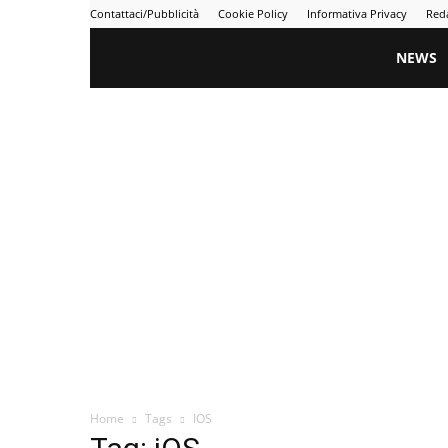
Contattaci/Pubblicità
Cookie Policy
Informativa Privacy
Red
Gametime
NEWS
Home
Tags
IOS