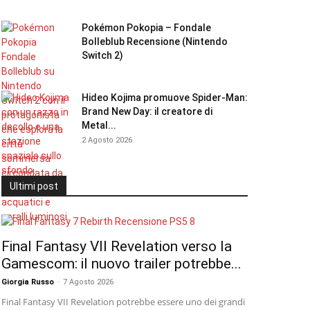
Pokémon Pokopia – Fondale
Bolleblub Recensione (Nintendo
Switch 2)
Hideo Kojima promuove Spider-Man:
Brand New Day: il creatore di
Metal...
2 Agosto 2026
Ultimi post
Final Fantasy VII Revelation verso la
Gamescom: il nuovo trailer potrebbe...
Giorgia Russo
-
7 Agosto 2026
Final Fantasy VII Revelation potrebbe essere uno dei grandi