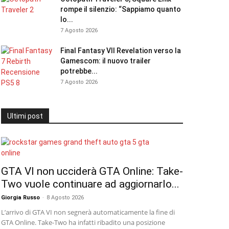
rompe il silenzio: “Sappiamo quanto
lo...
7 Agosto 2026
Final Fantasy VII Revelation verso la
Gamescom: il nuovo trailer
potrebbe...
7 Agosto 2026
Ultimi post
GTA VI non ucciderà GTA Online: Take-
Two vuole continuare ad aggiornarlo...
Giorgia Russo
-
8 Agosto 2026
L’arrivo di GTA VI non segnerà automaticamente la fine di
GTA Online. Take-Two ha infatti ribadito una posizione