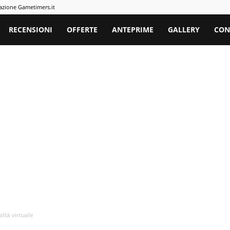
azione Gametimers.it
rs
RECENSIONI
OFFERTE
ANTEPRIME
GALLERY
CON
altà virtuale