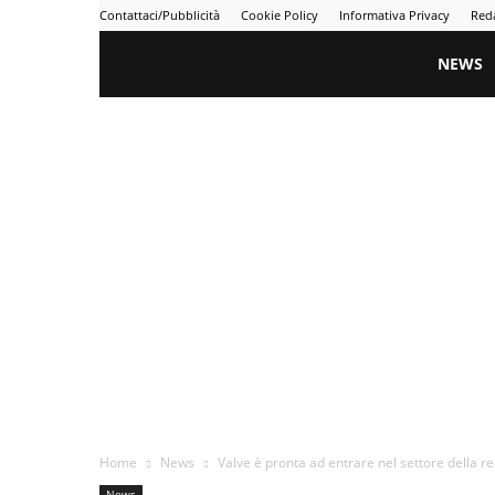
Contattaci/Pubblicità
Cookie Policy
Informativa Privacy
Red
Gametime
NEWS
Home
News
Valve è pronta ad entrare nel settore della re
News