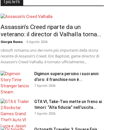
I più letti
Assassin’s Creed riparte da un
veterano: il director di Valhalla torna...
Giorgia Russo
-
6 Agosto 2026
Ubisoft richiama uno dei nomi più importanti della storia
recente di Assassin’s Creed. Eric Baptizat, game director di
Assassin’s Creed Valhalla, è tornato ufficialmente...
Digimon supera persino i suoi anni
d’oro: il franchise non è...
7 Agosto 2026
GTA VI, Take-Two mette un freno ai
timori: “Alta fiducia” nell’uscita...
7 Agosto 2026
Octopath Traveler 3, Square Enix