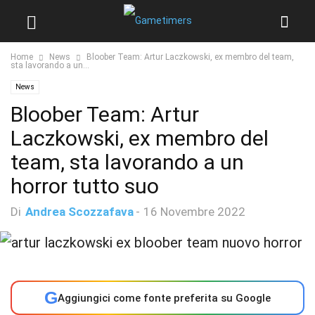
Home
News
Bloober Team: Artur Laczkowski, ex membro del team,
sta lavorando a un...
News
Bloober Team: Artur
Laczkowski, ex membro del
team, sta lavorando a un
horror tutto suo
Di
Andrea Scozzafava
-
16 Novembre 2022
G
Aggiungici come fonte preferita su Google