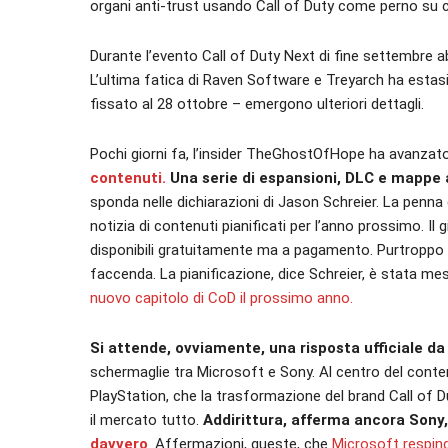
organi anti-trust usando Call of Duty come perno su cu
Durante l’evento Call of Duty Next di fine settembre 
L’ultima fatica di Raven Software e Treyarch ha estasia
fissato al 28 ottobre – emergono ulteriori dettagli.
Pochi giorni fa, l’insider TheGhostOfHope ha avanza
contenuti.
Una serie di espansioni, DLC e mappe 
sponda nelle dichiarazioni di Jason Schreier. La penn
notizia di contenuti pianificati per l’anno prossimo. Il
disponibili gratuitamente ma a pagamento. Purtroppo per
faccenda. La pianificazione, dice Schreier, è stata mess
nuovo capitolo di CoD il prossimo anno.
Si attende, ovviamente, una risposta ufficiale da
schermaglie tra Microsoft e Sony. Al centro del conte
PlayStation, che la trasformazione del brand Call of 
il mercato tutto.
Addirittura, afferma ancora Sony
davvero
. Affermazioni, queste, che
Microsoft respin