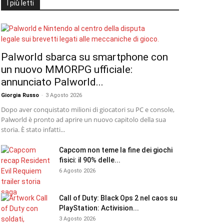
I più letti
Palworld sbarca su smartphone con
un nuovo MMORPG ufficiale:
annunciato Palworld...
Giorgia Russo
-
3 Agosto 2026
Dopo aver conquistato milioni di giocatori su PC e console,
Palworld è pronto ad aprire un nuovo capitolo della sua
storia. È stato infatti...
Capcom non teme la fine dei giochi
fisici: il 90% delle...
6 Agosto 2026
Call of Duty: Black Ops 2 nel caos su
PlayStation: Activision...
3 Agosto 2026