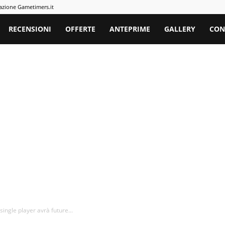
azione Gametimers.it
rs
RECENSIONI
OFFERTE
ANTEPRIME
GALLERY
CON
ngle player avrà future...