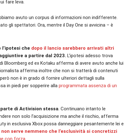
i fare leva.
abbiamo avuto un corpus di informazioni non indifferente.
to gli spettatori. Ora, mentre il Day One si avvicina – è
to
l’ipotesi che
dopo il lancio sarebbero arrivati altri
aggiuntive a partire dal 2023.
L’ipotesi adesso trova
a di Bloomberg ed ex Kotaku afferma di avere avuto anche lui
 giornalista afferma inoltre che non si tratterà di contenuti
ò non è in grado di fornire ulteriori dettagli sulla
a in piedi per sopperire alla
programmata assenza di un
 parte di Activision stessa
. Continuano intanto le
ndere non solo l’acquisizione ma anche il rischio, afferma
Duty in esclusiva Xbox possa danneggiare pesantemente lei e
,
non serve nemmeno che l’esclusività si concretizzi
ge con forza
.