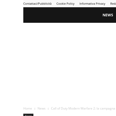
Contattaci/Pubblicità
Cookie Policy
Informativa Privacy
Red
Gametime
NEWS
Home
News
Call of Duty Modern Warfare 2: la campagna si
News