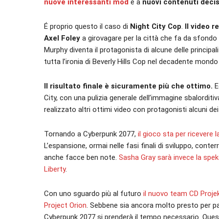
nuove interessanti mod
e a
nuovi contenuti deci
É proprio questo il caso di
Night City Cop
.
Il video 
Axel Foley
a girovagare per la città che fa da sfondo 
Murphy diventa il protagonista di alcune delle principa
tutta l’ironia di Beverly Hills Cop nel decadente mond
Il risultato finale è sicuramente più che ottimo.
E
City, con una pulizia generale dell’immagine sbalorditiv
realizzato altri ottimi video con protagonisti alcuni de
Tornando a Cyberpunk 2077,
il gioco sta per ricevere
L’espansione, ormai nelle fasi finali di sviluppo, conter
anche facce ben note.
Sasha Gray sarà invece la spek
Liberty
.
Con uno sguardo più al futuro
il nuovo team CD Projek
Project Orion
. Sebbene sia ancora molto presto per par
Cyberpunk 2077 si prenderà il tempo necessario. Questo 