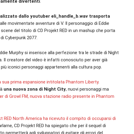
samente divertenti
.
realizzato dallo youtuber eli_handle_b.wav trasporta
alle movimentate avventure di V. Il personaggio di Eddie
li scene del titolo di CD Projekt RED in un mashup che porta
o di Cyberpunk 2077.
ddie Murphy si inserisce alla perfezione tra le strade di Night
a. Il creatore del video è infatti conosciuto per aver già
i più iconici personaggi appartenenti alla cultura pop.
 la sua prima espansione intitolata Phantom Liberty
.
rà
una nuova zona di Night City
, nuovi personaggi ma
er di Growl FM, nuova stazione radio presente in Phantom
t RED North America ha ricevuto il compito di occuparsi di
larne, CD Projekt RED ha spiegato che per il sequel di
permetterà agli sviluppatori di evitare gli errori del