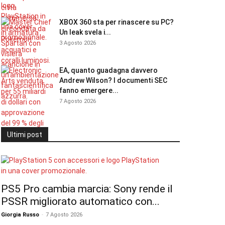
XBOX 360 sta per rinascere su PC?
Un leak svela i...
3 Agosto 2026
EA, quanto guadagna davvero
Andrew Wilson? I documenti SEC
fanno emergere...
7 Agosto 2026
Ultimi post
PS5 Pro cambia marcia: Sony rende il
PSSR migliorato automatico con...
Giorgia Russo
-
7 Agosto 2026