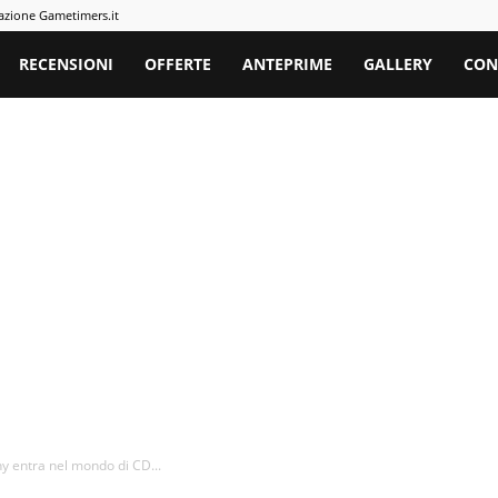
azione Gametimers.it
rs
RECENSIONI
OFFERTE
ANTEPRIME
GALLERY
CON
y entra nel mondo di CD...