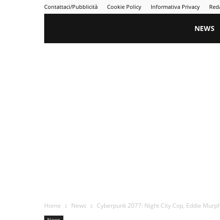
Contattaci/Pubblicità
Cookie Policy
Informativa Privacy
Red
Gametime
NEWS
Home
News
Cyberpunk 2077: Night City Cop, Eddie Murph
News