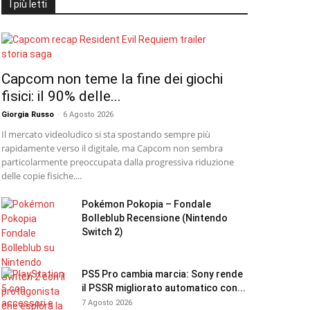
I più letti
Capcom non teme la fine dei giochi
fisici: il 90% delle...
Giorgia Russo
-
6 Agosto 2026
Il mercato videoludico si sta spostando sempre più
rapidamente verso il digitale, ma Capcom non sembra
particolarmente preoccupata dalla progressiva riduzione
delle copie fisiche....
Pokémon Pokopia – Fondale
Bolleblub Recensione (Nintendo
Switch 2)
PS5 Pro cambia marcia: Sony rende
il PSSR migliorato automatico con...
7 Agosto 2026