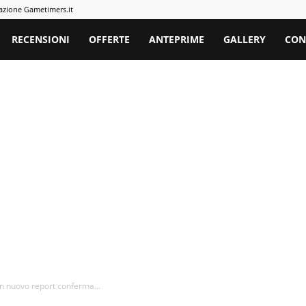
azione Gametimers.it
rs
RECENSIONI
OFFERTE
ANTEPRIME
GALLERY
CON
Un nuovo report conferma...