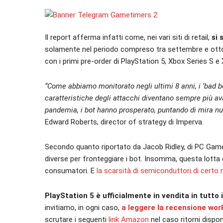
Il report afferma infatti come, nei vari siti di retail,
si 
solamente nel periodo compreso tra settembre e ottob
con i primi pre-order di PlayStation 5, Xbox Series S e
“Come abbiamo monitorato negli ultimi 8 anni, i ‘bad bo
caratteristiche degli attacchi diventano sempre più av
pandemia, i bot hanno prosperato, puntando di mira nu
Edward Roberts, director of strategy di Imperva.
Secondo quanto riportato da Jacob Ridley, di PC Gam
diverse per fronteggiare i bot. Insomma, questa lotta
consumatori. E
la scarsità di semiconduttori di certo n
PlayStation 5 è ufficialmente in vendita in tutto 
invitiamo, in ogni caso,
a leggere la recensione work
scrutare i seguenti
link
Amazon
nel caso ritorni dispo