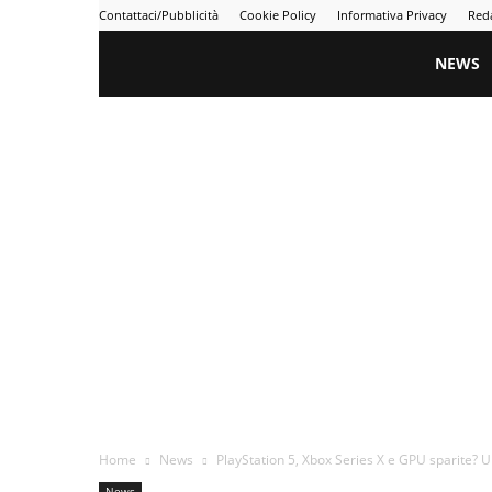
Contattaci/Pubblicità
Cookie Policy
Informativa Privacy
Red
Gametime
NEWS
Home
News
PlayStation 5, Xbox Series X e GPU sparite? 
News