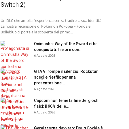
Switch 2)
Un DLC che amplia l'esperienza senza tradire la sua identità
La nostra recensione di Pokémon Pokopia – Fondale
Bolleblub ci porta alla scoperta del primo...
Onimusha: Way of the Sword ci ha
conquistati: tre ore con...
6 Agosto 2026
GTA VI rompe il silenzio: Rockstar
sceglie Netflix per una
presentazione...
6 Agosto 2026
Capcom non teme la fine dei giochi
fisici: il 90% delle...
6 Agosto 2026
Geralt torna davvero: Doug Cockle è