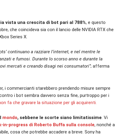
sia vista una crescita di bot pari al 788%
, e questo
re, che coincideva sia con il lancio delle NVIDIA RTX che
 Xbox Series X.
ts’ continuano a razziare l’internet, e nel mentre le
anzati e fumosi. Durante lo scorso anno e durante la
ovi mercati e creando disagi nei consumatori”
; afferma
er, i commercianti starebbero prendendo misure sempre
 contro i bot sembra davvero senza fine, purtroppo per i
on fa che gravare la situazione per gli acquirenti.
il
mondo
, sebbene le scorte siano limitatissime
. Vi
-in-progress di Roberto Buffa sulla console
, nonché a
nibile, cosa che potrebbe accadere a breve. Sony ha