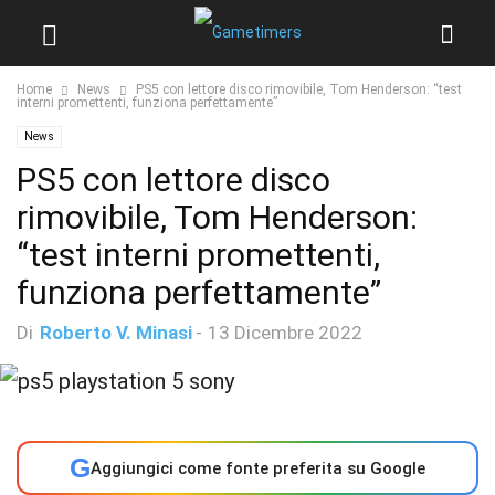
Home
News
PS5 con lettore disco rimovibile, Tom Henderson: “test
interni promettenti, funziona perfettamente”
News
PS5 con lettore disco
rimovibile, Tom Henderson:
“test interni promettenti,
funziona perfettamente”
Di
Roberto V. Minasi
-
13 Dicembre 2022
G
Aggiungici come fonte preferita su Google