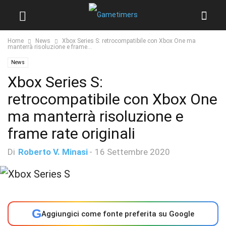
Home
News
Xbox Series S: retrocompatibile con Xbox One ma
manterrà risoluzione e frame...
News
Xbox Series S:
retrocompatibile con Xbox One
ma manterrà risoluzione e
frame rate originali
Di
Roberto V. Minasi
-
16 Settembre 2020
G
Aggiungici come fonte preferita su Google