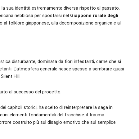
io la sua identità estremamente diversa rispetto al passato.
mericana nebbiosa per spostarsi nel
Giappone rurale degli
o al folklore giapponese, alla decomposizione organica e al
istica disturbante, dominata da fiori infestanti, carne che si
etanti. L’atmosfera generale riesce spesso a sembrare quasi
ilent Hill.
buito al successo del progetto.
 capitoli storici, ha scelto di reinterpretare la saga in
lcuni elementi fondamentali del franchise: il trauma
 l’orrore costruito più sul disagio emotivo che sul semplice