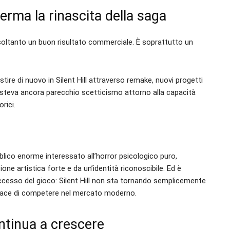
ferma la rinascita della saga
 soltanto un buon risultato commerciale. È soprattutto un
tire di nuovo in Silent Hill attraverso remake, nuovi progetti
isteva ancora parecchio scetticismo attorno alla capacità
orici.
blico enorme interessato all’horror psicologico puro,
e artistica forte e da un’identità riconoscibile. Ed è
ccesso del gioco: Silent Hill non sta tornando semplicemente
pace di competere nel mercato moderno.
ntinua a crescere