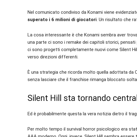
Nel comunicato condiviso da Konami viene evidenziat
superato i 6 milioni di giocatori
. Un risultato che r
La cosa interessante è che Konami sembra aver trovato
una parte ci sono i remake dei capitoli storici, pensati pe
ci sono progetti completamente nuovi come Silent Hill 
verso direzioni differenti.
È una strategia che ricorda molto quella adottata da 
senza lasciare che il franchise rimanga bloccato soltan
Silent Hill sta tornando centr
Ed è probabilmente questa la vera notizia dietro il tr
Per molto tempo il survival horror psicologico era sta
AAA moderno. Oggi, invece, Silent Hill sembra essere 