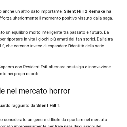
o anche un altro dato importante:
Silent Hill 2 Remake ha
afforza ulteriormente il momento positivo vissuto dalla saga.
 un equilibrio molto intelligente tra passato e futuro. Da
r riportare in vita i giochi più amati dai fan storici. Dall’altra
f, che cercano invece di espandere l’identità della serie
Capcom con Resident Evil: alternare nostalgia e innovazione
to nei propri ricordi.
ale nel mercato horror
aguardo raggiunto da
Silent Hill f
.
to considerato un genere difficile da riportare nel mercato
tornato improvvisamente centrale nelle discussioni del