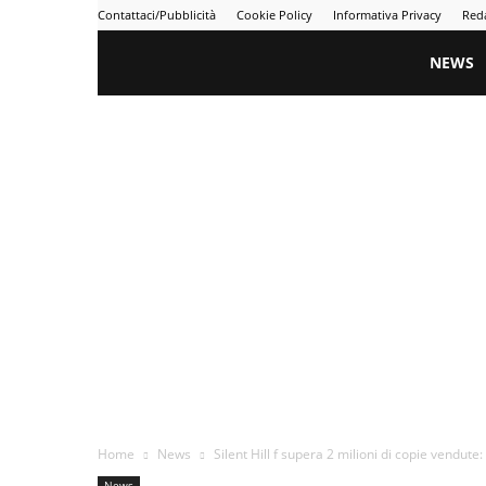
Contattaci/Pubblicità
Cookie Policy
Informativa Privacy
Red
Gametime
NEWS
Home
News
Silent Hill f supera 2 milioni di copie vendute
News