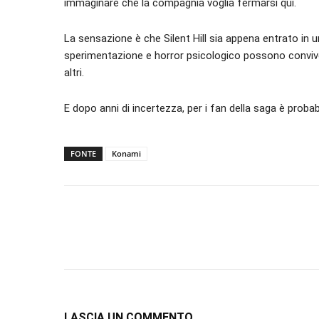
immaginare che la compagnia voglia fermarsi qui.
La sensazione è che Silent Hill sia appena entrato in 
sperimentazione e horror psicologico possono convive
altri.
E dopo anni di incertezza, per i fan della saga è probab
FONTE
Konami
LASCIA UN COMMENTO