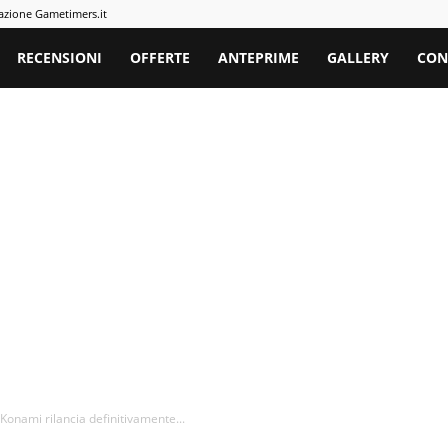
azione Gametimers.it
rs
RECENSIONI
OFFERTE
ANTEPRIME
GALLERY
CON
: Konami rilancia definitivamente...