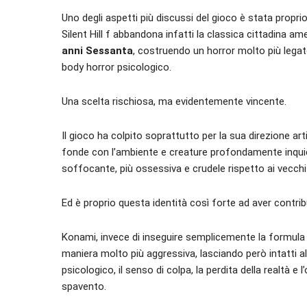
Uno degli aspetti più discussi del gioco è stata propr
Silent Hill f abbandona infatti la classica cittadina a
anni Sessanta
, costruendo un horror molto più legat
body horror psicologico.
Una scelta rischiosa, ma evidentemente vincente.
Il gioco ha colpito soprattutto per la sua direzione art
fonde con l’ambiente e creature profondamente inqui
soffocante, più ossessiva e crudele rispetto ai vecchi S
Ed è proprio questa identità così forte ad aver contri
Konami, invece di inseguire semplicemente la formula dei
maniera molto più aggressiva, lasciando però intatti a
psicologico, il senso di colpa, la perdita della realtà e
spavento.