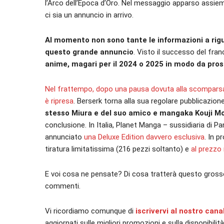
l’Arco dell’Epoca d’Oro. Nel messaggio apparso assieme
ci sia un annuncio in arrivo.
Al momento non sono tante le informazioni a rigua
questo grande annuncio
. Visto il successo del fra
anime, magari per il 2024
o 2025
in modo da pros
Nel frattempo, dopo una pausa dovuta alla scomparsa 
è ripresa
. Berserk torna alla sua regolare pubblicazion
stesso Miura e del suo amico e mangaka Kouji Mo
conclusione. In Italia, Planet Manga – sussidiaria di Pa
annunciato
una Deluxe Edition davvero esclusiva
. In 
tiratura limitatissima (216 pezzi soltanto) e
al prezzo
E voi cosa ne pensate? Di cosa tratterà questo gros
commenti.
Vi ricordiamo comunque di
iscrivervi al nostro can
aggiornati sulle migliori promozioni e sulla disponibilit