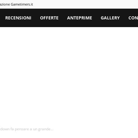
azione Gametimers.it
rs
RECENSIONI
OFFERTE
ANTEPRIME
GALLERY
CON
ntdown fa pensare a un grande...