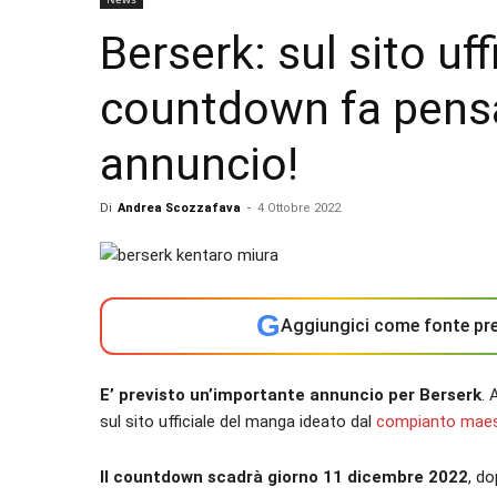
Berserk: sul sito uf
countdown fa pensa
annuncio!
Di
Andrea Scozzafava
-
4 Ottobre 2022
G
Aggiungici come fonte pre
E’ previsto un’importante annuncio per Berserk
. 
sul sito ufficiale del manga ideato dal
compianto maes
Il countdown scadrà giorno 11 dicembre 2022
, d