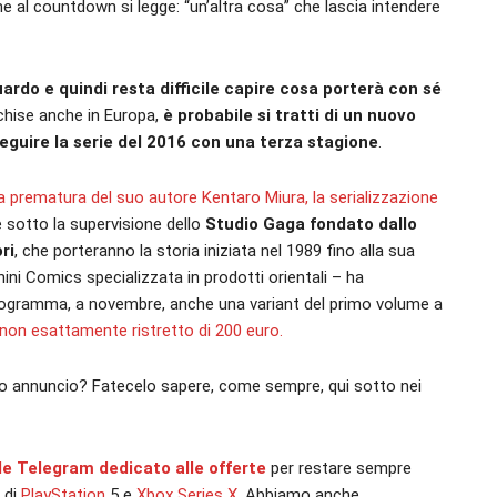
 al countdown si legge: “un’altra cosa” che lascia intendere
rdo e quindi resta difficile capire cosa porterà con sé
nchise anche in Europa,
è probabile si tratti di un nuovo
eguire la serie del 2016 con una terza stagione
.
prematura del suo autore Kentaro Miura, la serializzazione
e sotto la supervisione dello
Studio Gaga fondato dallo
ri
, che porteranno la storia iniziata nel 1989 fino alla sua
nini Comics specializzata in prodotti orientali – ha
programma, a novembre, anche una variant del primo volume a
 non esattamente ristretto di 200 euro.
so annuncio? Fatecelo sapere, come sempre, qui sotto nei
ale Telegram dedicato alle offerte
per restare sempre
à di
PlayStation
5 e
Xbox
Series X
. Abbiamo anche