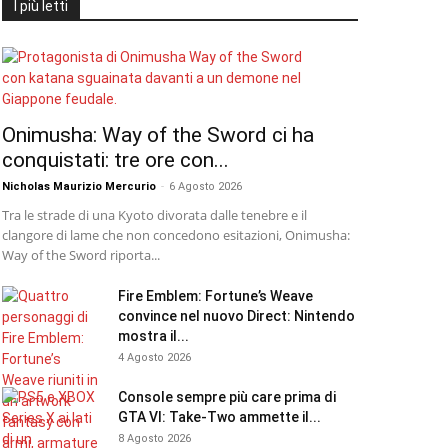
I più letti
Onimusha: Way of the Sword ci ha
conquistati: tre ore con...
Nicholas Maurizio Mercurio
-
6 Agosto 2026
Tra le strade di una Kyoto divorata dalle tenebre e il
clangore di lame che non concedono esitazioni, Onimusha:
Way of the Sword riporta...
Fire Emblem: Fortune’s Weave
convince nel nuovo Direct: Nintendo
mostra il...
4 Agosto 2026
Console sempre più care prima di
GTA VI: Take-Two ammette il...
8 Agosto 2026