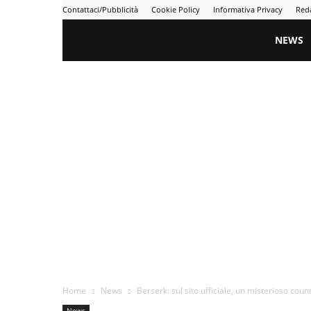
Contattaci/Pubblicità
Cookie Policy
Informativa Privacy
Red
Gametime
NEWS
Home
News
Berserk: sul sito ufficiale, un misterioso cou
News