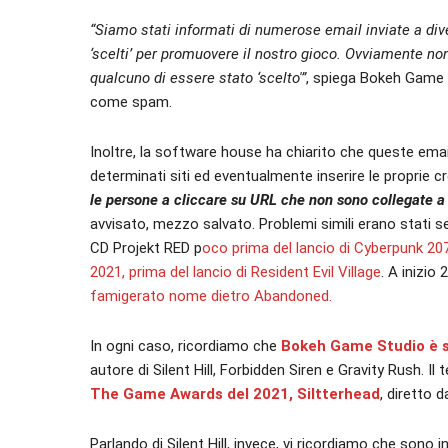
“Siamo stati informati di numerose email inviate a di
‘scelti’ per promuovere il nostro gioco. Ovviamente no
qualcuno di essere stato ‘scelto'”
, spiega Bokeh Game S
come spam.
Inoltre, la software house ha chiarito che queste emai
determinati siti ed eventualmente inserire le proprie cr
le persone a cliccare su URL che non sono collegate a n
avvisato, mezzo salvato. Problemi simili erano stati seg
CD Projekt RED p
oco prima del lancio di Cyberpunk 20
2021, prima del lancio di Resident Evil Village
. A inizio 
famigerato nome dietro Abandoned.
In ogni caso, ricordiamo che
Bokeh Game Studio è s
autore di Silent Hill, Forbidden Siren e Gravity Rush. I
The Game Awards del 2021, Siltterhead
, diretto 
Parlando di Silent Hill, invece, vi ricordiamo che sono i