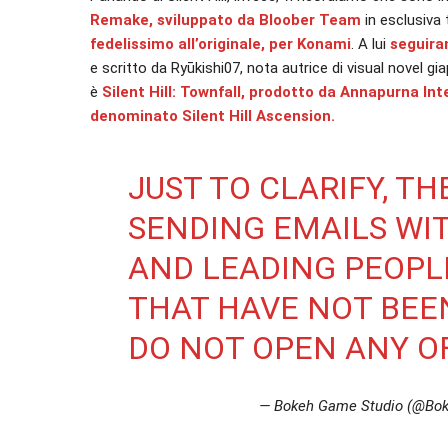
Remake, sviluppato da Bloober Team
in esclusiva
fedelissimo all’originale, per Konami
. A lui
seguiran
e scritto da Ryūkishi07, nota autrice di visual novel gi
è
Silent Hill: Townfall, prodotto da Annapurna Int
denominato Silent Hill Ascension.
JUST TO CLARIFY, T
SENDING EMAILS WI
AND LEADING PEOPLE
THAT HAVE NOT BEEN
DO NOT OPEN ANY OF
— Bokeh Game Studio (@Bo