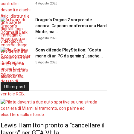
4 Agosto 2026
Dragon’s Dogma 2 sorprende
ancora: Capcom conferma una Hard
Mode, ma...
3 Agosto 2026
Sony difende PlayStation: “Costa
meno di un PC da gaming”, anche...
3 Agosto 2026
Ultimi post
Lewis Hamilton pronto a “cancellare il
lavoro” per GTA VI: la...