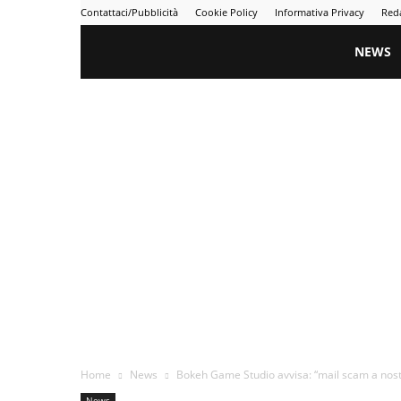
Contattaci/Pubblicità
Cookie Policy
Informativa Privacy
Red
Gametime
NEWS
Home
News
Bokeh Game Studio avvisa: “mail scam a nostr
News