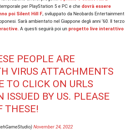
 temporale per PlayStation 5 e PC e che
dovrà essere
no poi Silent Hill F
, sviluppato da Neobards Entertainment
apponesi. Sarà ambientato nel Giappone degli anni ’60. Il terzo
eractive.
A questi seguirà poi un
progetto live interattivo
HESE PEOPLE ARE
TH VIRUS ATTACHMENTS
 TO CLICK ON URLS
 ISSUED BY US. PLEASE
 THESE!
kehGameStudio)
November 24, 2022