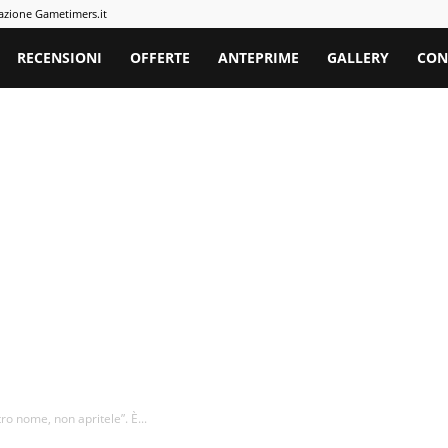
azione Gametimers.it
rs
RECENSIONI
OFFERTE
ANTEPRIME
GALLERY
CON
o nome, non apritele”. È...