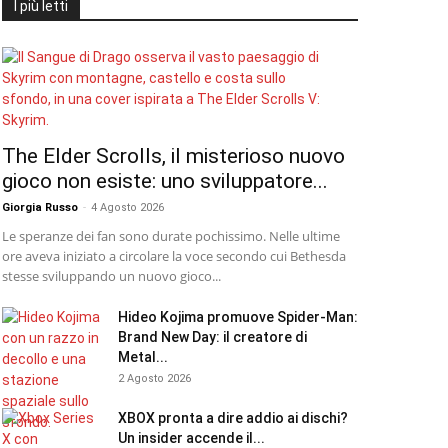
I più letti
The Elder Scrolls, il misterioso nuovo
gioco non esiste: uno sviluppatore...
Giorgia Russo
-
4 Agosto 2026
Le speranze dei fan sono durate pochissimo. Nelle ultime
ore aveva iniziato a circolare la voce secondo cui Bethesda
stesse sviluppando un nuovo gioco...
Hideo Kojima promuove Spider-Man:
Brand New Day: il creatore di
Metal...
2 Agosto 2026
XBOX pronta a dire addio ai dischi?
Un insider accende il...