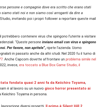
verse persone e compagnie dove era scritto che erano stati
n siamo stati noi e non siamo così arroganti da dire a
tudio, invitando poi i propri follower a reportare queste mail
l potrebbero contenere virus che spingono l’utente a visitare
edenziali.
“Queste persone
inviano email con virus e spingono
oi. Per favore, non apritele
“,
ripete l’azienda. Uomo
nalati in passato anche da altri studi. Nel 2020 fu il turno di
77
. Anche Capcom dovette affrontare un
problema simile nel
2022, invece,
era toccato a Blue Box Game Studio, il
tata fondata quasi 2 anni fa da Keiichiro Toyama
,
l team è al lavoro su un nuovo
gioco horror presentato ai
da Keiichiro Toyama in persona.
n lavorazione diversi progetti.
Il primo è Silent Hill 2