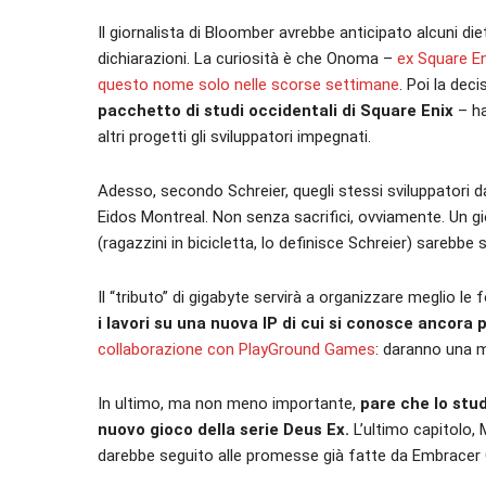
Il giornalista di Bloomber avrebbe anticipato alcuni die
dichiarazioni. La curiosità è che Onoma –
ex Square E
questo nome solo nelle scorse settimane
. Poi la de
pacchetto di studi occidentali di Square Enix
– ha
altri progetti gli sviluppatori impegnati.
Adesso, secondo Schreier, quegli stessi sviluppatori da
Eidos Montreal. Non senza sacrifici, ovviamente. Un gi
(ragazzini in bicicletta, lo definisce Schreier) sarebb
Il “tributo” di gigabyte servirà a organizzare meglio l
i lavori su una nuova IP di cui si conosce ancora
collaborazione con PlayGround Games
: daranno una m
In ultimo, ma non meno importante,
pare che lo studi
nuovo gioco della serie Deus Ex.
L’ultimo capitolo, 
darebbe seguito alle promesse già fatte da Embracer 