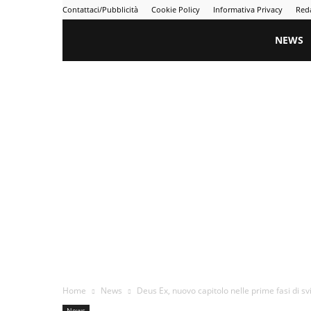
Contattaci/Pubblicità
Cookie Policy
Informativa Privacy
Red
Gametime
NEWS
Home
News
Deus Ex, nuovo capitolo nelle prime fasi di svi
News