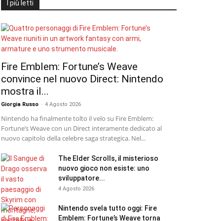
I più letti
Fire Emblem: Fortune’s Weave
convince nel nuovo Direct: Nintendo
mostra il...
Giorgia Russo
-
4 Agosto 2026
Nintendo ha finalmente tolto il velo su Fire Emblem:
Fortune’s Weave con un Direct interamente dedicato al
nuovo capitolo della celebre saga strategica. Nel...
The Elder Scrolls, il misterioso
nuovo gioco non esiste: uno
sviluppatore...
4 Agosto 2026
Nintendo svela tutto oggi: Fire
Emblem: Fortune’s Weave torna