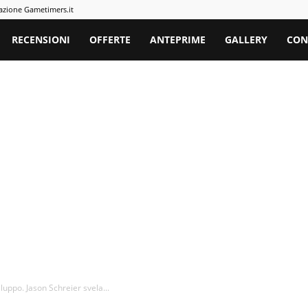
azione Gametimers.it
rs
RECENSIONI
OFFERTE
ANTEPRIME
GALLERY
CON
luppo. Jason Schreier svela...