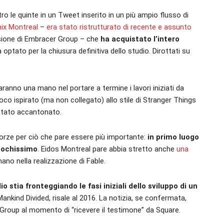
tro le quinte in un Tweet inserito in un più ampio flusso di
nix Montreal
–
era stato ristrutturato di recente e assunto
cisione di Embracer Group – che
ha acquistato l’intero
 optato per la chiusura definitiva dello studio. Dirottati su
ranno una mano nel portare a termine i lavori iniziati da
oco ispirato (ma non collegato) allo stile di Stranger Things
e stato accantonato.
e forze per ciò che pare essere più importante:
in primo luogo
 pochissimo
. Eidos Montreal pare abbia stretto anche
una
ano nella realizzazione di Fable.
o stia fronteggiando le fasi iniziali dello sviluppo di un
Mankind Divided, risale al 2016. La notizia, se confermata,
Group al momento di “ricevere il testimone” da Square.