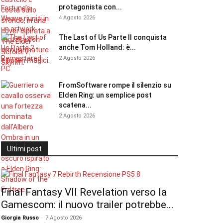
protagonista con...
4 Agosto 2026
The Last of Us Parte II conquista
anche Tom Holland: è...
2 Agosto 2026
FromSoftware rompe il silenzio su
Elden Ring: un semplice post
scatena...
2 Agosto 2026
Ultimi post
Final Fantasy VII Revelation verso la
Gamescom: il nuovo trailer potrebbe...
Giorgia Russo
-
7 Agosto 2026