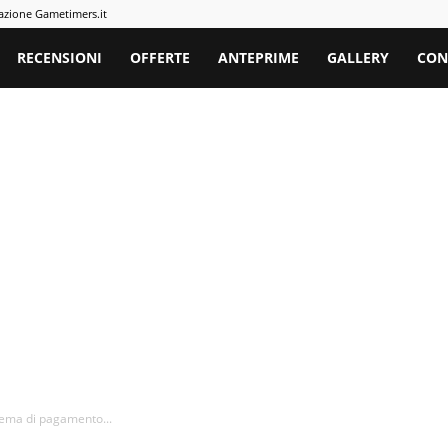
azione Gametimers.it
rs
RECENSIONI
OFFERTE
ANTEPRIME
GALLERY
CON
stema di pagamento...