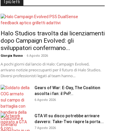
I più letti
Halo Studios travolta dai licenziamenti
dopo Campaign Evolved: gli
sviluppatori confermano...
Giorgia Russo
-
6 Agosto 2026
A pochi giorni dal lancio di Halo: Campaign Evolved,
arrivano notizie preoccupanti per il futuro di Halo Studios.
Diversi professionisti legati al team hanno...
Gears of War: E-Day, The Coalition
ascolta i fan: il PvP...
6 Agosto 2026
GTA VI su disco potrebbe arrivare
davvero: Take-Two riapre la porta...
7 Agosto 2026