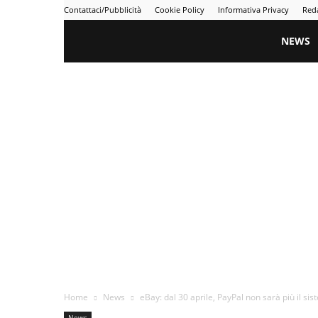
Contattaci/Pubblicità
Cookie Policy
Informativa Privacy
Red
Gametime
NEWS
Home
News
eBay: dal 30 aprile, PayPal non sarà più il si
News