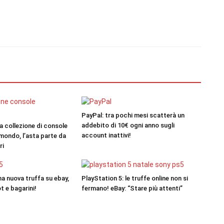
PayPal: tra pochi mesi scatterà un
addebito di 10€ ogni anno sugli
la collezione di console
account inattivi!
mondo, l’asta parte da
ri
na nuova truffa su ebay,
PlayStation 5: le truffe online non si
t e bagarini!
fermano! eBay: “Stare più attenti”