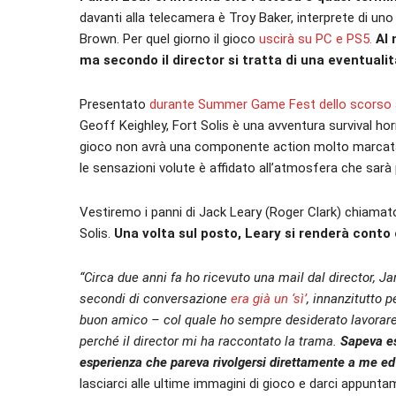
davanti alla telecamera è Troy Baker, interprete di uno
Brown. Per quel giorno il gioco
uscirà su PC e PS5.
Al 
ma secondo il director si tratta di una eventuali
Presentato
durante Summer Game Fest dello scorso a
Geoff Keighley, Fort Solis è una avventura survival horr
gioco non avrà una componente action molto marcata. A
le sensazioni volute è affidato all’atmosfera che sarà 
Vestiremo i panni di Jack Leary (Roger Clark) chiamat
Solis.
Una volta sul posto, Leary si renderà conto 
“Circa due anni fa ho ricevuto una mail dal director, 
secondi di conversazione
era già un ‘sì’
, innanzitutto 
buon amico – col quale ho sempre desiderato lavorar
perché il director mi ha raccontato la trama.
Sapeva es
esperienza che pareva rivolgersi direttamente a me ed è
lasciarci alle ultime immagini di gioco e darci appunta