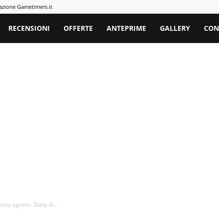
azione Gametimers.it
rs
RECENSIONI
OFFERTE
ANTEPRIME
GALLERY
CON
esto agosto. Data di...