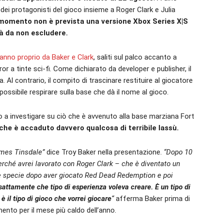
 dei protagonisti del gioco insieme a Roger Clark e Julia
momento non è prevista una versione Xbox Series X|S
tà da non escludere.
nno proprio da Baker e Clark
, saliti sul palco accanto a
or a tinte sci-fi. Come dichiarato da developer e publisher, il
l contrario, il compito di trascinare restituire al giocatore
possibile respirare sulla base che dà il nome al gioco.
o a investigare su ciò che è avvenuto alla base marziana Fort
che è accaduto davvero qualcosa di terribile lassù.
James Tinsdale”
dice Troy Baker nella presentazione.
“Dopo 10
perché avrei lavorato con Roger Clark – che è diventato un
e specie dopo aver giocato Red Dead Redemption e poi
attamente che tipo di esperienza voleva creare. È un tipo di
 il tipo di gioco che vorrei giocare
“
afferma Baker prima di
mento per il mese più caldo dell’anno.