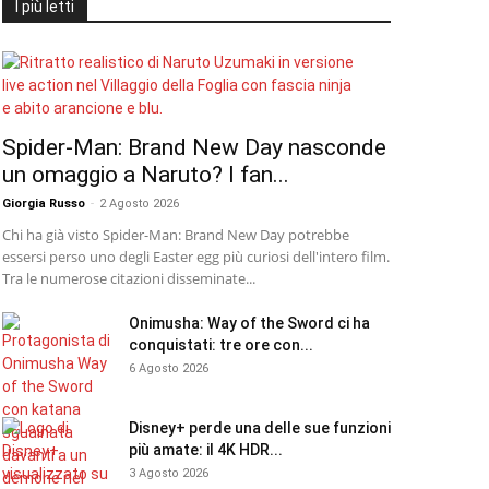
I più letti
Spider-Man: Brand New Day nasconde
un omaggio a Naruto? I fan...
Giorgia Russo
-
2 Agosto 2026
Chi ha già visto Spider-Man: Brand New Day potrebbe
essersi perso uno degli Easter egg più curiosi dell'intero film.
Tra le numerose citazioni disseminate...
Onimusha: Way of the Sword ci ha
conquistati: tre ore con...
6 Agosto 2026
Disney+ perde una delle sue funzioni
più amate: il 4K HDR...
3 Agosto 2026