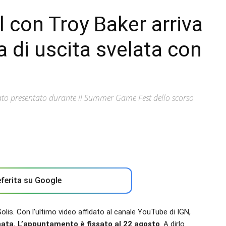
al con Troy Baker arriva
 di uscita svelata con
tato presentato durante il Summer Game Fest dello scorso
ferita su Google
Solis. Con l’ultimo video affidato al canale YouTube di IGN,
inata. L’appuntamento è fissato al 22 agosto
. A dirlo