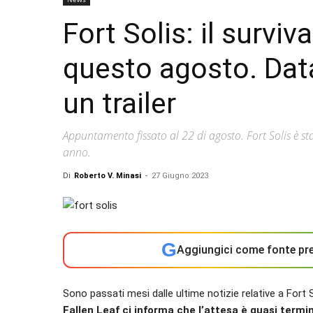
Fort Solis: il surviv
questo agosto. Data
un trailer
Appuntamento fissato al 22 di agosto. Fort Solis è s
anno.
Di
Roberto V. Minasi
-
27 Giugno 2023
G
Aggiungici come fonte pre
Sono passati mesi dalle ultime notizie relative a Fort 
Fallen Leaf ci informa che l’attesa è quasi term