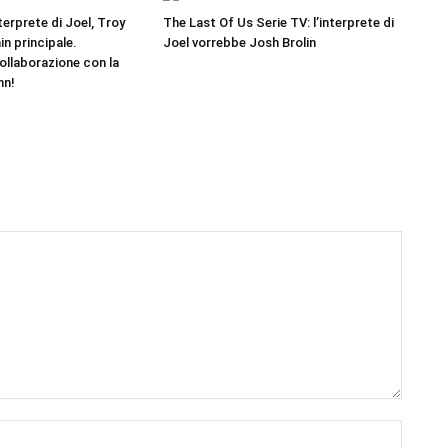
terprete di Joel, Troy
The Last Of Us Serie TV: l’interprete di
lain principale.
Joel vorrebbe Josh Brolin
ollaborazione con la
nn!