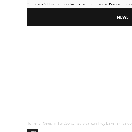
Contattaci/Pubblicità
Cookie Policy
Informativa Privacy
Red
Gametime
NEWS
Home
News
Fort Solis: il survival con Troy Baker arriva qu
News