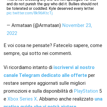
and do not punish the guy who did it. Bullies should not
be tolerated or coddled. Kyle deserved every letter.
pic.twitter.com/8k96iKtcTj
— Armataan (@Armataan)
November 23,
2022
E voi cosa ne pensate? Fatecelo sapere, come
sempre, qui sotto nei commenti.
Vi ricordiamo intanto di
iscrivervi al nostro
canale Telegram dedicato alle offerte
per
restare sempre aggiornati sulle migliori
promozioni e sulla disponibilità di
PlayStation
5
e
Xbox
Series X
. Abbiamo anche realizzato
una
pratica guida che vi potrà aiutare