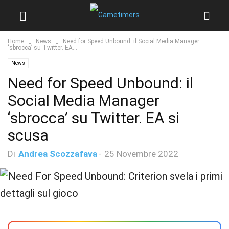
Home
News
Need for Speed Unbound: il Social Media Manager
‘sbrocca’ su Twitter. EA...
News
Need for Speed Unbound: il
Social Media Manager
‘sbrocca’ su Twitter. EA si
scusa
Di
Andrea Scozzafava
-
25 Novembre 2022